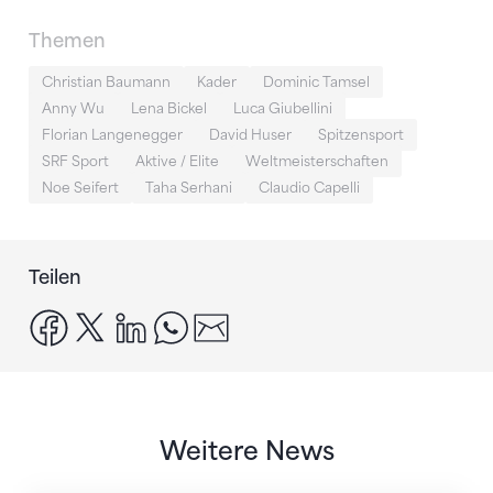
Themen
Christian Baumann
Kader
Dominic Tamsel
Anny Wu
Lena Bickel
Luca Giubellini
Florian Langenegger
David Huser
Spitzensport
SRF Sport
Aktive / Elite
Weltmeisterschaften
Noe Seifert
Taha Serhani
Claudio Capelli
Teilen
facebook
x
linkedin
whatsapp
email
Weitere News