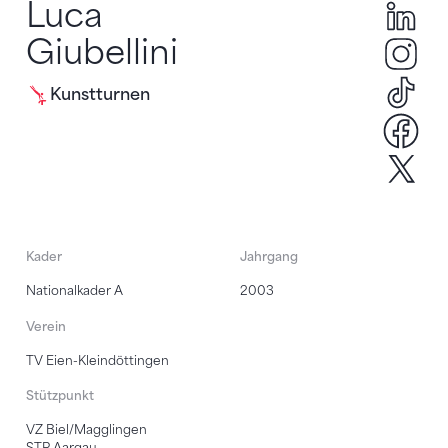
Luca
Luc
Giubellini
lgi
lgi
Kunstturnen
Luc
lgi
Kader
Jahrgang
Nationalkader A
2003
Verein
TV Eien-Kleindöttingen
Stützpunkt
VZ Biel/Magglingen
STP Aargau