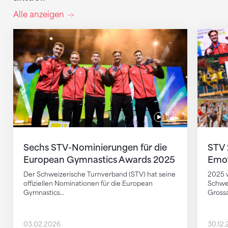
Alle anzeigen
Sechs STV-Nominierungen für die European Gymnas
STV 202
Sechs STV-Nominierungen für die
STV 
European Gymnastics Awards 2025
Emot
Der Schweizerische Turnverband (STV) hat seine
2025 w
offiziellen Nominationen für die European
Schwei
Gymnastics…
Grossa
03.02.2026
30.12