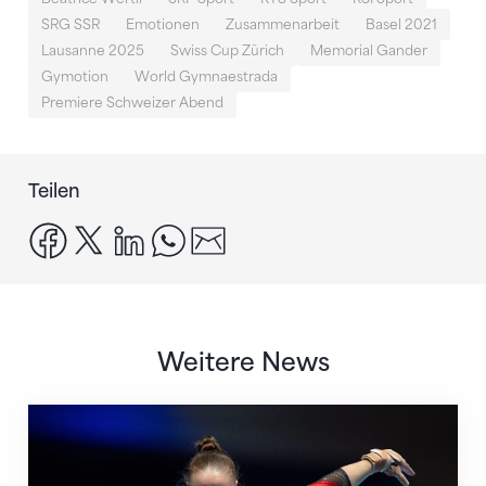
SRG SSR
Emotionen
Zusammenarbeit
Basel 2021
Lausanne 2025
Swiss Cup Zürich
Memorial Gander
Gymotion
World Gymnaestrada
Premiere Schweizer Abend
Teilen
facebook
x
linkedin
whatsapp
email
Weitere News
Martina Eisenegger rückt ins EM-Team für Zagreb n