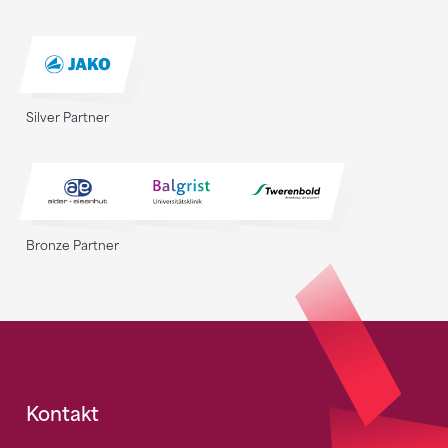
Silver Partner
Bronze Partner
Fusszeile
Kontakt