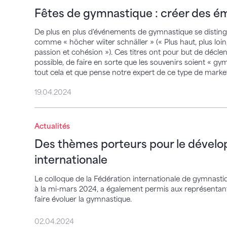
Fêtes de gymnastique : créer des ém
De plus en plus d'événements de gymnastique se disting
comme « höcher wiiter schnäller » (« Plus haut, plus loin
passion et cohésion »). Ces titres ont pour but de décle
possible, de faire en sorte que les souvenirs soient « gy
tout cela et que pense notre expert de ce type de marke
19.04.2024
Des thèmes porteurs pour le développeme
Actualités
Des thèmes porteurs pour le dével
internationale
Le colloque de la Fédération internationale de gymnastiqu
à la mi-mars 2024, a également permis aux représentants 
faire évoluer la gymnastique.
02.04.2024