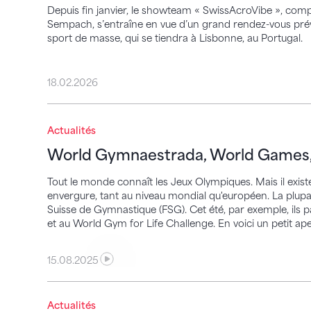
Depuis fin janvier, le showteam « SwissAcroVibe », co
Sempach, s’entraîne en vue d’un grand rendez-vous prévu
sport de masse, qui se tiendra à Lisbonne, au Portugal.
18.02.2026
World Gymnaestrada, World Games, Euro
Actualités
World Gymnaestrada, World Games,
Tout le monde connaît les Jeux Olympiques. Mais il exi
envergure, tant au niveau mondial qu'européen. La plupart
Suisse de Gymnastique (FSG). Cet été, par exemple, ils
et au World Gym for Life Challenge. En voici un petit ap
15.08.2025
Fêtes de gymnastique : créer des émotio
Actualités