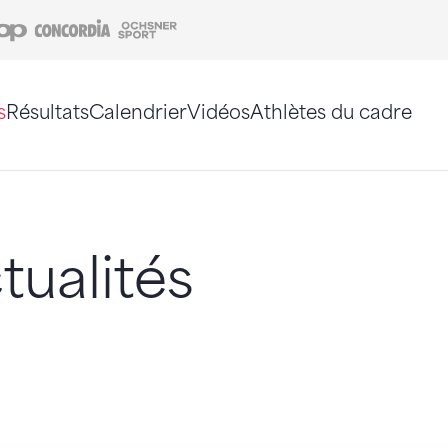
Coop
Concordia
Ochsner Sport
s
Résultats
Calendrier
Vidéos
Athlètes du cadre
e. Vous pouvez également utiliser le plan du site 
tualités