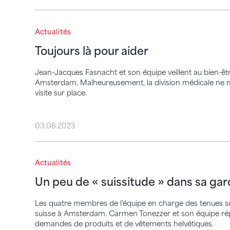
Toujours là pour aider
Actualités
Toujours là pour aider
Jean-Jacques Fasnacht et son équipe veillent au bien-êt
Amsterdam. Malheureusement, la division médicale ne m
visite sur place.
03.08.2023
Un peu de « suissitude » dans sa garde-r
Actualités
Un peu de « suissitude » dans sa ga
Les quatre membres de l'équipe en charge des tenues suis
suisse à Amsterdam. Carmen Tonezzer et son équipe rép
demandes de produits et de vêtements helvétiques.