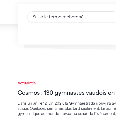
Saisir du texte
Cosmos : 130 gymnastes vaudois en rout
Actualités
Cosmos : 130 gymnastes vaudois en 
Dans un an, le 12 juin 2027, la Gymnaestrada s’ouvrira av
suisse. Quelques semaines plus tard seulement, Lisbonne
gymnastique au monde – avec, au cœur de l’événement,