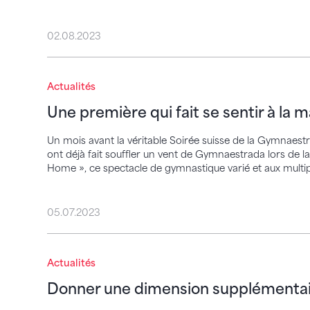
02.08.2023
Une première qui fait se sentir à la maiso
Actualités
Une première qui fait se sentir à la 
Un mois avant la véritable Soirée suisse de la Gymnaes
ont déjà fait souffler un vent de Gymnaestrada lors de l
Home », ce spectacle de gymnastique varié et aux multipl
05.07.2023
Donner une dimension supplémentaire à 
Actualités
Donner une dimension supplémentai