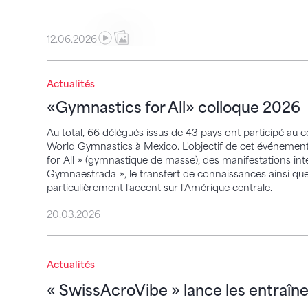
12.06.2026
«Gymnastics for All» colloque 2026
Actualités
«Gymnastics for All» colloque 2026
Au total, 66 délégués issus de 43 pays ont participé au 
World Gymnastics à Mexico. L'objectif de cet événemen
for All » (gymnastique de masse), des manifestations inte
Gymnaestrada », le transfert de connaissances ainsi que 
particulièrement l'accent sur l'Amérique centrale.
20.03.2026
« SwissAcroVibe » lance les entraînemen
Actualités
« SwissAcroVibe » lance les entraî