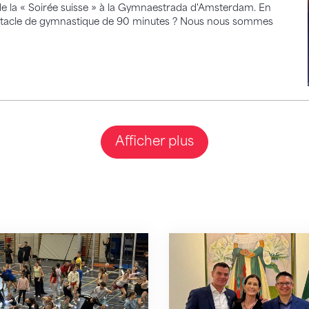
e la « Soirée suisse » à la Gymnaestrada d'Amsterdam. En
e spectacle de gymnastique de 90 minutes ? Nous nous sommes
Afficher plus
astes vaudois en route vers Lisbonne
«Gymnastics for All» 