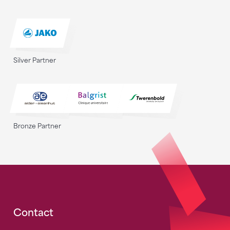
Silver Partner
Bronze Partner
Fusszeile
Contact