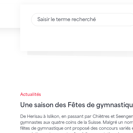
Saisir du texte
Une saison des Fêtes de gymnastique vic
Actualités
Une saison des Fêtes de gymnastiqu
De Herisau à Islikon, en passant par Chiètres et Seengen
gymnastes aux quatre coins de la Suisse. Malgré un nomb
fêtes de gymnastique ont proposé des concours variés et