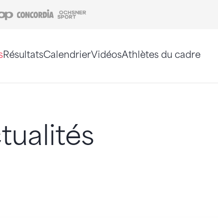
Coop
Concordia
Ochsner Sport
s
Résultats
Calendrier
Vidéos
Athlètes du cadre
e. Vous pouvez également utiliser le plan du site 
tualités