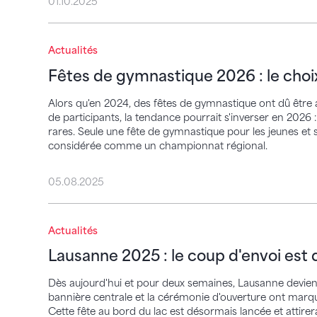
01.10.2025
Fêtes de gymnastique 2026 : le choix est 
Actualités
Fêtes de gymnastique 2026 : le choix
Alors qu'en 2024, des fêtes de gymnastique ont dû être
de participants, la tendance pourrait s'inverser en 2026
rares. Seule une fête de gymnastique pour les jeunes et 
considérée comme un championnat régional.
05.08.2025
Lausanne 2025 : le coup d'envoi est donn
Actualités
Lausanne 2025 : le coup d'envoi est
Dès aujourd'hui et pour deux semaines, Lausanne devient 
bannière centrale et la cérémonie d'ouverture ont marqu
Cette fête au bord du lac est désormais lancée et attire