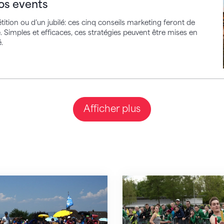
vos events
tition ou d’un jubilé: ces cinq conseils marketing feront de
. Simples et efficaces, ces stratégies peuvent être mises en
.
Afficher plus
es de gymnastique victime de son succès
Tout se met en mouve