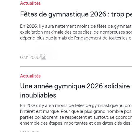
Fêtes de gymnastique 2026 : trop peu de f
Actualités
Fêtes de gymnastique 2026 : trop pe
En 2026, il y aura nettement moins de fêtes de gymnas
exploitation maximale des capacités, de nombreuses soci
dépend plus que jamais de l'engagement de toutes les p
07.11.2025
Une année gymnique 2026 solidaire : l’un
Actualités
Une année gymnique 2026 solidaire : 
inoubliables
En 2026, il y aura moins de fêtes de gymnastique au 
l'intérêt est marqué. Pour que le plus grand nombre possi
parties collaborent, se respectent et, surtout, se coord
ensemble des étapes importantes et des dates clés des i