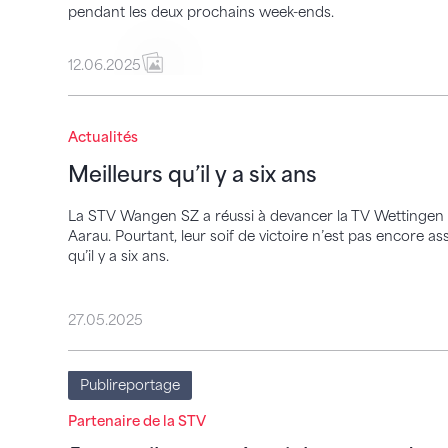
pendant les deux prochains week-ends.
12.06.2025
Meilleurs qu’il y a six ans
Actualités
Meilleurs qu’il y a six ans
La STV Wangen SZ a réussi à devancer la TV Wettingen p
Aarau. Pourtant, leur soif de victoire n’est pas encore as
qu’il y a six ans.
27.05.2025
5 conseils pour réussir la promo de vos e
Publireportage
Partenaire de la STV