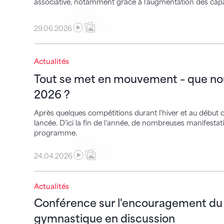
associative, notamment grâce à l'augmentation des capac
29.06.2026
Tout se met en mouvement – que nous ré
Actualités
Tout se met en mouvement – que no
2026 ?
Après quelques compétitions durant l’hiver et au début
lancée. D’ici la fin de l’année, de nombreuses manifesta
programme.
24.04.2026
Actualités
Conférence sur l'encouragement du sport 
Conférence sur l'encouragement du sp
gymnastique en discussion