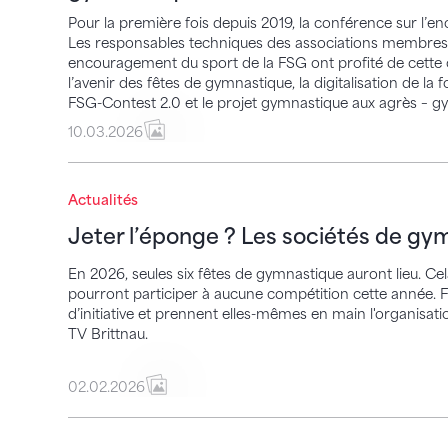
Pour la première fois depuis 2019, la conférence sur l’e
Les responsables techniques des associations membres a
encouragement du sport de la FSG ont profité de cett
l’avenir des fêtes de gymnastique, la digitalisation de la
FSG-Contest 2.0 et le projet gymnastique aux agrès – gy
10.03.2026
Jeter l’éponge ? Les sociétés de gymnas
Actualités
Jeter l’éponge ? Les sociétés de g
En 2026, seules six fêtes de gymnastique auront lieu. C
pourront participer à aucune compétition cette année. F
d’initiative et prennent elles-mêmes en main l'organisat
TV Brittnau.
02.02.2026