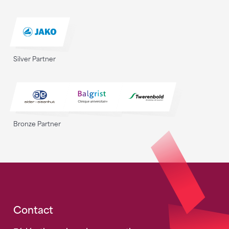
Silver Partner
Bronze Partner
Fusszeile
Contact