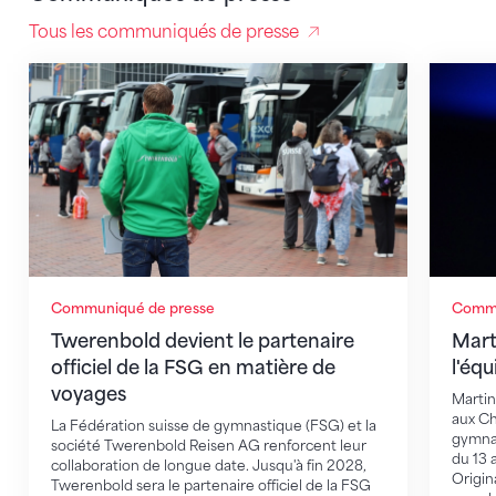
Tous les communiqués de presse
Twerenbold devient le partenaire officiel de la FSG 
Martina
Communiqué de presse
Commu
Twerenbold devient le partenaire
Mart
officiel de la FSG en matière de
l'éq
voyages
Martin
aux C
La Fédération suisse de gymnastique (FSG) et la
gymnas
société Twerenbold Reisen AG renforcent leur
du 13 
collaboration de longue date. Jusqu'à fin 2028,
Origin
Twerenbold sera le partenaire officiel de la FSG