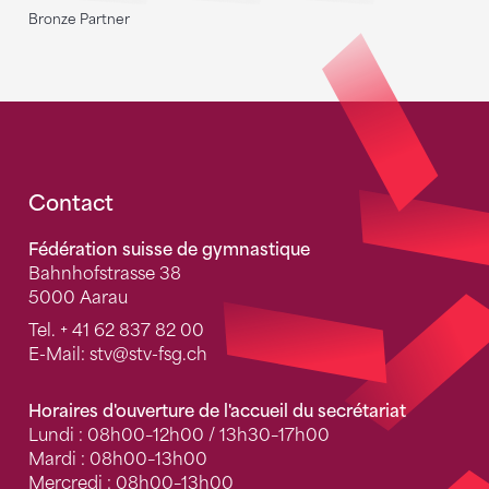
Bronze Partner
Fusszeile
Contact
Fédération suisse de gymnastique
Bahnhofstrasse 38
5000 Aarau
Tel.
+ 41 62 837 82 00
E-Mail:
stv
@stv-fsg.ch
Horaires d'ouverture de l'accueil du secrétariat
Lundi : 08h00–12h00 / 13h30–17h00
Mardi : 08h00–13h00
Mercredi : 08h00–13h00