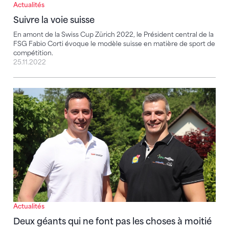
Actualités
Suivre la voie suisse
Suivre la voie suisse
En amont de la Swiss Cup Zürich 2022, le Président central de la
FSG Fabio Corti évoque le modèle suisse en matière de sport de
compétition.
25.11.2022
Deux géants qui ne font pas les choses à moitié
Actualités
Deux géants qui ne font pas les choses à moitié