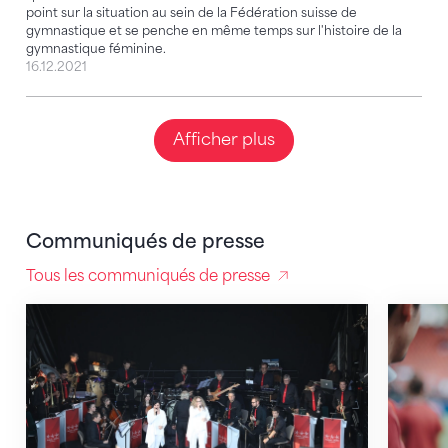
point sur la situation au sein de la Fédération suisse de
gymnastique et se penche en même temps sur l'histoire de la
gymnastique féminine.
16.12.2021
Afficher plus
Communiqués de presse
Tous les communiqués de presse
Fêtes de gymnastique : créer des émotions grâce à 
La FSG 