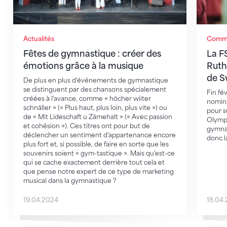
Actualités
Commu
Fêtes de gymnastique : créer des
La F
émotions grâce à la musique
Ruth
de S
De plus en plus d'événements de gymnastique
se distinguent par des chansons spécialement
Fin fé
créées à l'avance, comme « höcher wiiter
nomina
schnäller » (« Plus haut, plus loin, plus vite ») ou
pour s
de « Mit Lideschaft u Zämehalt » (« Avec passion
Olympi
et cohésion »). Ces titres ont pour but de
gymnas
déclencher un sentiment d'appartenance encore
donc l
plus fort et, si possible, de faire en sorte que les
souvenirs soient « gym-tastique ». Mais qu'est-ce
qui se cache exactement derrière tout cela et
que pense notre expert de ce type de marketing
musical dans la gymnastique ?
19.04.2024
18.04