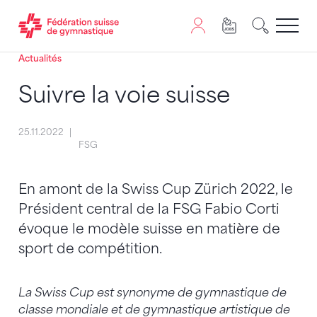
Actualités
Passer au contenu
Naviguer vers le plan du siten
JavaScript est nécessaire pour naviguer sur ce site. Vous
Suivre la voie suisse
25.11.2022
FSG
En amont de la Swiss Cup Zürich 2022, le
Président central de la FSG Fabio Corti
évoque le modèle suisse en matière de
sport de compétition.
La Swiss Cup est synonyme de gymnastique de
classe mondiale et de gymnastique artistique de