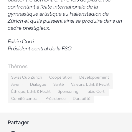
confrontant à l'élite internationale de la
gymnastique artistique au Hallenstadion de
Zürich et qu'ils puissent ainsi se produire dans un
cadre prestigieux.
Fabio Corti
Président central de la FSG
Thèmes
Swiss Cup Zürich
Coopération
Développement
Avenir
Dialogue
Santé
Valeurs, Ethik & Recht
Éthique, Ethik & Recht
Sponsoring
Fabio Corti
Comité central
Présidence
Durabilité
Partager