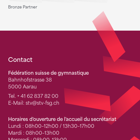
Bronze Partner
Fusszeile
Contact
Fédération suisse de gymnastique
Bahnhofstrasse 38
5000 Aarau
Tel.
+ 41 62 837 82 00
E-Mail:
stv
@stv-fsg.ch
Horaires d'ouverture de l'accueil du secrétariat
Lundi : 08h00–12h00 / 13h30–17h00
Mardi : 08h00–13h00