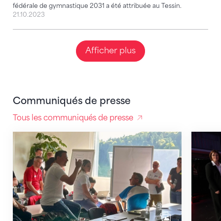
fédérale de gymnastique 2031 a été attribuée au Tessin.
21.10.2023
Afficher plus
Communiqués de presse
Tous les communiqués de presse
Finances en ligne de mire : assurer durablement la sta
Aurélie