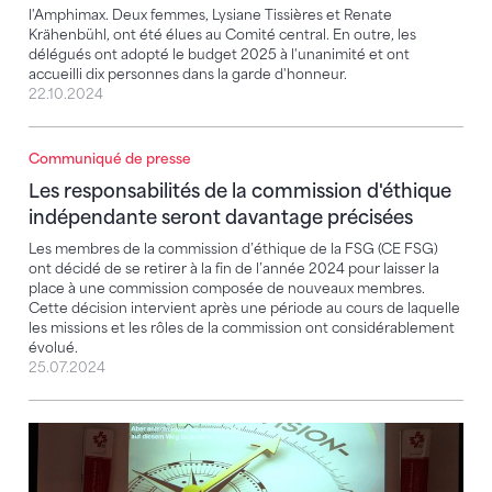
l'Amphimax. Deux femmes, Lysiane Tissières et Renate
Krähenbühl, ont été élues au Comité central. En outre, les
délégués ont adopté le budget 2025 à l'unanimité et ont
accueilli dix personnes dans la garde d'honneur.
22.10.2024
Communiqué de presse
Les responsabilités de la commission d'éthique ind
Les responsabilités de la commission d'éthique
indépendante seront davantage précisées
Les membres de la commission d’éthique de la FSG (CE FSG)
ont décidé de se retirer à la fin de l’année 2024 pour laisser la
place à une commission composée de nouveaux membres.
Cette décision intervient après une période au cours de laquelle
les missions et les rôles de la commission ont considérablement
évolué.
25.07.2024
CDA de printemps : approbation des comptes 2023 