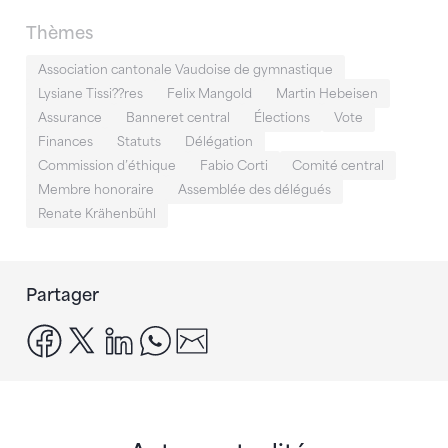
Thèmes
Association cantonale Vaudoise de gymnastique
Lysiane Tissi??res
Felix Mangold
Martin Hebeisen
Assurance
Banneret central
Élections
Vote
Finances
Statuts
Délégation
Commission d’éthique
Fabio Corti
Comité central
Membre honoraire
Assemblée des délégués
Renate Krähenbühl
Partager
facebook
x
linkedin
whatsapp
email