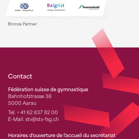
Bronze Partner
Fusszeile
Contact
Fédération suisse de gymnastique
Bahnhofstrasse 38
5000 Aarau
Tel.
+ 41 62 837 82 00
E-Mail:
stv
@stv-fsg.ch
Horaires d'ouverture de l'accueil du secrétariat