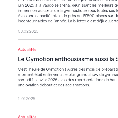
À l’occasion de la Fête fédérale de gymnastique Lausann
juin 2025 à la Vaudoise aréna. Réunissant les meilleurs
immersion au cœur de la gymnastique sous toutes ses fo
Avec une capacité totale de près de 15'800 places sur
incontournables de l’année. La billetterie est déjà ouverte
03.02.2025
Le Gymotion enthousiasme aussi la Suis
Actualités
Le Gymotion enthousiasme aussi la
C'est l'heure de Gymotion ! Après des mois de préparatio
moment était enfin venu : le plus grand show de gymnas
samedi 11 janvier 2025 avec des représentations de haut
une ovation debout et des acclamations.
11.01.2025
Gymotion 2025 – Pour la première fois e
Actualités