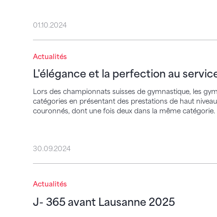
01.10.2024
L'élégance et la perfection au service du
Actualités
L'élégance et la perfection au servi
Lors des championnats suisses de gymnastique, les gymna
catégories en présentant des prestations de haut nivea
couronnés, dont une fois deux dans la même catégorie.
30.09.2024
J- 365 avant Lausanne 2025
Actualités
J- 365 avant Lausanne 2025