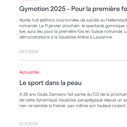
Gymotion 2025 – Pour la première f
Après huit éditions couronnées de succès au Hallenstadi
romande. Le 11 janvier prochain, le spectacle gymnique,
live, aura lieu pour la première fois en Suisse romande. 
démonstrations à la Vaudoise Aréna à Lausanne.
28.11.2024
Le sport dans la peau
Actualités
Le sport dans la peau
A 26 ans Giulia Damiano fait partie du CO de la procha
de cette dynamique Vaudoise, paraplégique depuis un ac
rien ne semble la freiner, pas même son fauteuil roulant.
01.11.2024