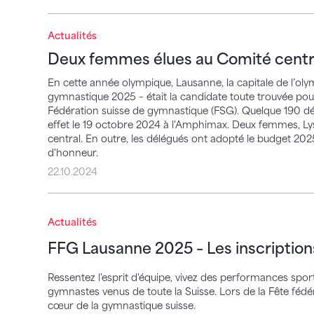
Deux femmes élues au Comité central –
Actualités
Deux femmes élues au Comité centr
En cette année olympique, Lausanne, la capitale de l’oly
gymnastique 2025 – était la candidate toute trouvée pou
Fédération suisse de gymnastique (FSG). Quelque 190 dé
effet le 19 octobre 2024 à l'Amphimax. Deux femmes, Lys
central. En outre, les délégués ont adopté le budget 2025
d'honneur.
22.10.2024
FFG Lausanne 2025 – Les inscriptions son
Actualités
FFG Lausanne 2025 – Les inscription
Ressentez l'esprit d'équipe, vivez des performances sporti
gymnastes venus de toute la Suisse. Lors de la Fête féd
cœur de la gymnastique suisse.