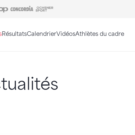
Coop
Concordia
Ochsner Sport
s
Résultats
Calendrier
Vidéos
Athlètes du cadre
e. Vous pouvez également utiliser le plan du site 
tualités