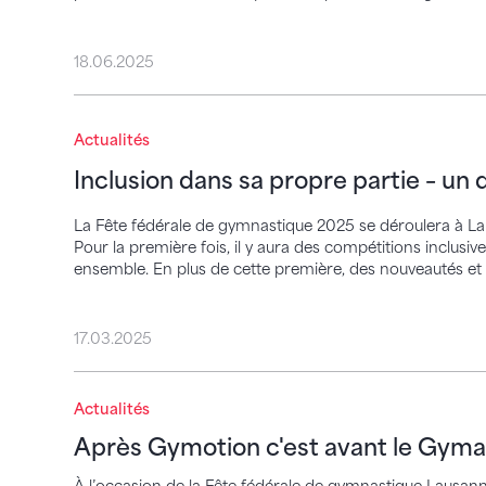
18.06.2025
Inclusion dans sa propre partie – un défi
Actualités
Inclusion dans sa propre partie – un d
La Fête fédérale de gymnastique 2025 se déroulera à Laus
Pour la première fois, il y aura des compétitions inclus
ensemble. En plus de cette première, des nouveautés et d
17.03.2025
Après Gymotion c'est avant le Gymagine
Actualités
Après Gymotion c'est avant le Gym