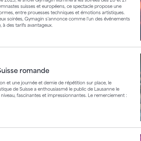
e 2025, le show Gymagin illuminera les soirées des 20 et 21
 gymnastes suisses et européens, ce spectacle propose une
rmes, entre prouesses techniques et émotions artistiques.
 deux soirées, Gymagin s’annonce comme l’un des événements
, à des tarifs avantageux.
se romande
 Suisse romande
n et une journée et demie de répétition sur place, le
tique de Suisse a enthousiasmé le public de Lausanne le
 niveau, fascinantes et impressionnantes. Le remerciement :
n Suisse romande