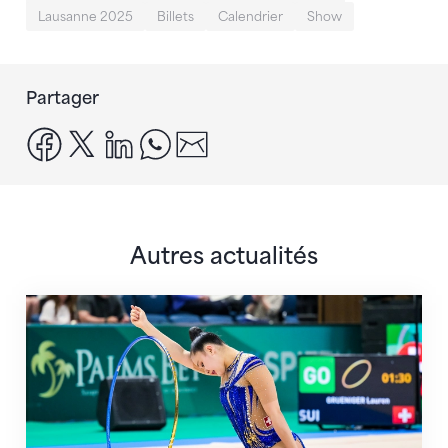
Lausanne 2025
Billets
Calendrier
Show
Partager
facebook
x
linkedin
whatsapp
email
Autres actualités
Prochaine étape : les Championnats du monde