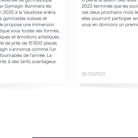
e fédérale de gymnastique
À peine la saison des fête
w Gymagin illuminera les
2023 terminée que les soci
in 2025 à la Vaudoise aréna.
ces deux prochains mois le
rs gymnastes suisses et
elles pourront participer e
cle propose une immersion
vous en donnons un premi
ique sous toutes ses formes,
ques et émotions artistiques.
le de près de 15'800 places
agin s’annonce comme l’un
ournables de l’année. La
erte, à des tarifs avantageux.
26.09.2023