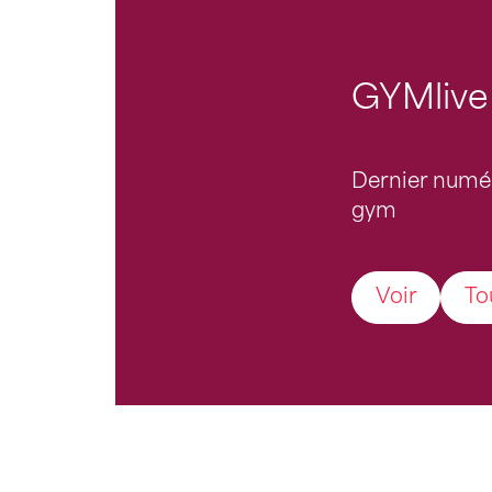
GYMlive
Dernier numé
gym
Voir
To