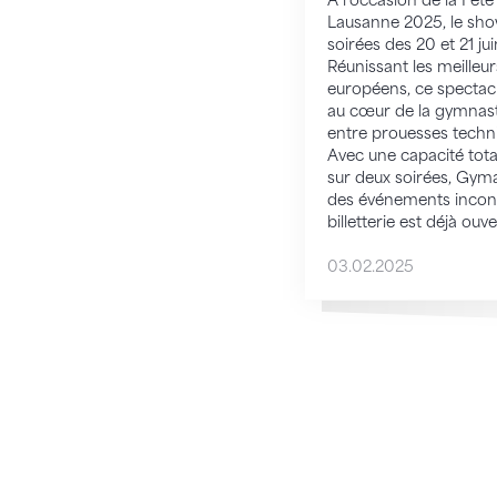
À l’occasion de la Fêt
Lausanne 2025, le sho
soirées des 20 et 21 ju
Réunissant les meilleu
européens, ce specta
au cœur de la gymnast
entre prouesses techni
Avec une capacité tota
sur deux soirées, Gym
des événements incont
billetterie est déjà ouv
03.02.2025