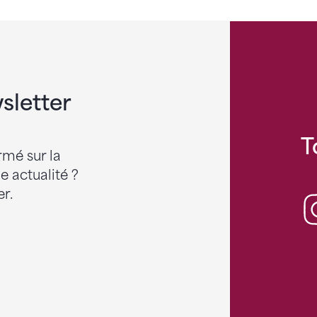
sletter
T
rmé sur la
 actualité ?
r.