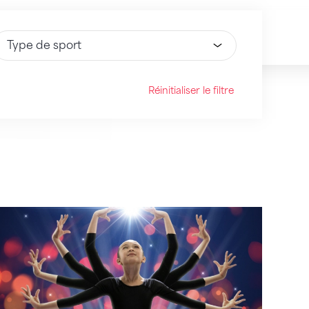
électionnez une option
Réinitialiser le filtre