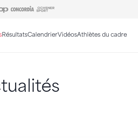
Coop
Concordia
Ochsner Sport
s
Résultats
Calendrier
Vidéos
Athlètes du cadre
e. Vous pouvez également utiliser le plan du site 
tualités