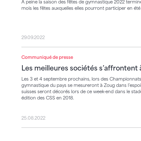
À peine la saison des fêtes de gymnastique 2022 termin
mois les fêtes auxquelles elles pourront participer en 
29.09.2022
Les meilleures sociétés s’affrontent à Zou
Communiqué de presse
Les meilleures sociétés s’affrontent
Les 3 et 4 septembre prochains, lors des Championnats s
gymnastique du pays se mesureront à Zoug dans l’espo
suisses seront décorés lors de ce week-end dans le stade 
édition des CSS en 2018.
25.08.2022