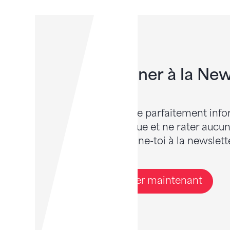
S'abonner à la New
Tu veux être parfaitement info
gymnastique et ne rater aucune
Alors abonne-toi à la newslette
S'abonner maintenant