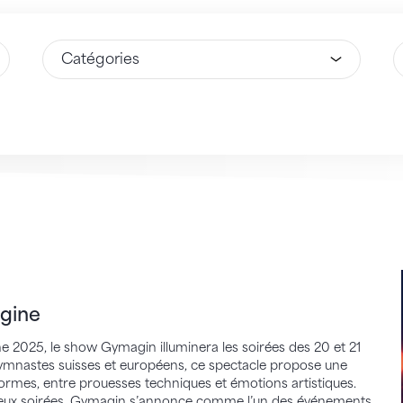
Sélectionnez une option
S
agine
e 2025, le show Gymagin illuminera les soirées des 20 et 21
 gymnastes suisses et européens, ce spectacle propose une
rmes, entre prouesses techniques et émotions artistiques.
 deux soirées, Gymagin s’annonce comme l’un des événements