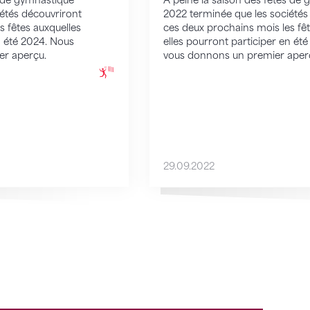
s de gymnastique
À peine la saison des fêtes de
étés découvriront
2022 terminée que les sociétés
s fêtes auxquelles
ces deux prochains mois les fêt
n été 2024. Nous
elles pourront participer en ét
er aperçu.
vous donnons un premier aper
29.09.2022