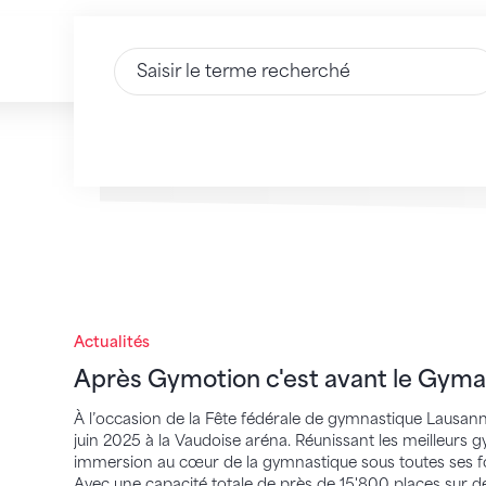
Saisir du texte
Après Gymotion c'est avant le Gymagine
Actualités
Après Gymotion c'est avant le Gym
À l’occasion de la Fête fédérale de gymnastique Lausann
juin 2025 à la Vaudoise aréna. Réunissant les meilleurs
immersion au cœur de la gymnastique sous toutes ses fo
Avec une capacité totale de près de 15'800 places sur