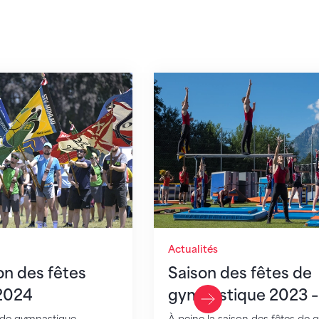
es fêtes de gymnastique 2024
Saison des fêtes de gym
Actualités
on des fêtes
Saison des fêtes de
2024
gymnastique 2023 –
Last Slide