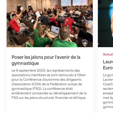
Poser les jalons pour l'avenir de la gymnastique
Laurent
Actual
Poser les jalons pour l'avenir de la
Laur
gymnastique
Euro
Le 6 septembre 2025, les représentants des
associations membres se sont retrouvés à Olten
La gym
pour la Conférence d'automne des dirigeants
Lauren
d'association (CDA) de la Fédération suisse de
Coach 
gymnastique (FSG). La conférence était
seule
entièrement consacrée au développement de la
except
FSG sur les plans structurel, financier et éthique.
met ég
gymnas
gymna