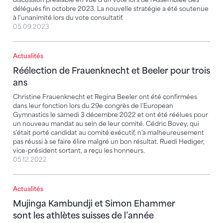
délégués fin octobre 2023. La nouvelle stratégie a été soutenue
à l'unanimité lors du vote consultatif.
05.09.2023
Actualités
Réélection de Frauenknecht et Beeler pour trois ans
Réélection de Frauenknecht et Beeler pour trois
ans
Christine Frauenknecht et Regina Beeler ont été confirmées
dans leur fonction lors du 29e congrès de l’European
Gymnastics le samedi 3 décembre 2022 et ont été réélues pour
un nouveau mandat au sein de leur comité. Cédric Bovey, qui
s'était porté candidat au comité exécutif, n'a malheureusement
pas réussi à se faire élire malgré un bon résultat. Ruedi Hediger,
vice-président sortant, a reçu les honneurs.
05.12.2022
Actualités
Mujinga Kambundji et Simon Ehammer sont les athlèt
Mujinga Kambundji et Simon Ehammer
sont les athlètes suisses de l’année