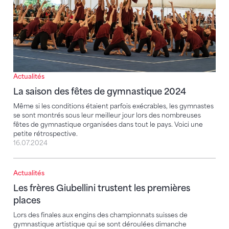
Actualités
La saison des fêtes de gymnastique 2024
Même si les conditions étaient parfois exécrables, les gymnastes
se sont montrés sous leur meilleur jour lors des nombreuses
fêtes de gymnastique organisées dans tout le pays. Voici une
petite rétrospective.
16.07.2024
Actualités
Les frères Giubellini trustent les premières places
Les frères Giubellini trustent les premières
places
Lors des finales aux engins des championnats suisses de
gymnastique artistique qui se sont déroulées dimanche