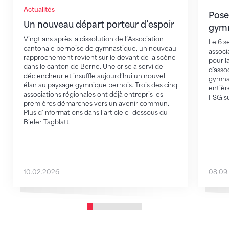
Actualités
Poser
Un nouveau départ porteur d’espoir
gymn
Vingt ans après la dissolution de l’Association
Le 6 s
cantonale bernoise de gymnastique, un nouveau
associ
rapprochement revient sur le devant de la scène
pour l
dans le canton de Berne. Une crise a servi de
d'asso
déclencheur et insuffle aujourd’hui un nouvel
gymnas
élan au paysage gymnique bernois. Trois des cinq
entiè
associations régionales ont déjà entrepris les
FSG su
premières démarches vers un avenir commun.
Plus d’informations dans l’article ci-dessous du
Bieler Tagblatt.
10.02.2026
08.09