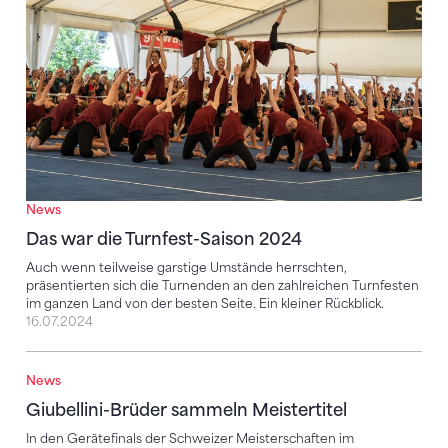
News
Das war die Turnfest-Saison 2024
Auch wenn teilweise garstige Umstände herrschten,
präsentierten sich die Turnenden an den zahlreichen Turnfesten
im ganzen Land von der besten Seite. Ein kleiner Rückblick.
16.07.2024
News
Giubellini-Brüder sammeln Meistertitel
Giubellini-Brüder sammeln Meistertitel
In den Gerätefinals der Schweizer Meisterschaften im