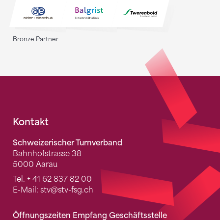
Bronze Partner
Fusszeile
Kontakt
Schweizerischer Turnverband
Bahnhofstrasse 38
5000 Aarau
Tel.
+ 41 62 837 82 00
E-Mail:
stv
@stv-fsg.ch
Öffnungszeiten Empfang Geschäftsstelle