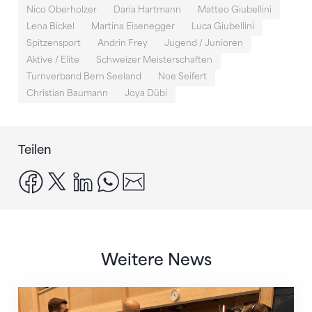
Nico Oberholzer
Daria Hartmann
Matteo Giubellini
Lena Bickel
Martina Eisenegger
Luca Giubellini
Spitzensport
Andrin Frey
Jugend / Junioren
Aktive / Elite
Schweizer Meisterschaften
Turnverband Bern Seeland
Noe Seifert
Christian Baumann
Joya Dübi
Teilen
facebook
x
linkedin
whatsapp
email
Weitere News
Mit klaren Zielen nach Zagreb