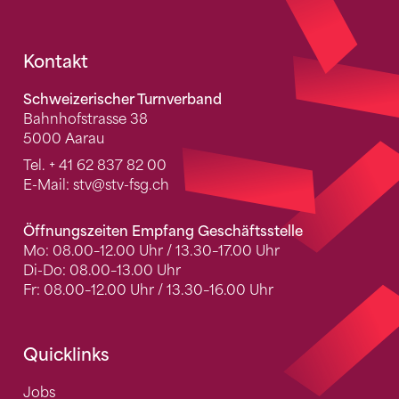
Fusszeile
Kontakt
Schweizerischer Turnverband
Bahnhofstrasse 38
5000 Aarau
Tel.
+ 41 62 837 82 00
E-Mail:
stv
@stv-fsg.ch
Öffnungszeiten Empfang Geschäftsstelle
Mo: 08.00–12.00 Uhr / 13.30–17.00 Uhr
Di-Do: 08.00–13.00 Uhr
Fr: 08.00–12.00 Uhr / 13.30–16.00 Uhr
Quicklinks
Jobs