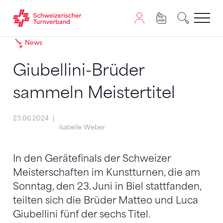
Zum Inhalt springen
Zur Sitemap navigieren
Zum Navigieren dieser Seite wird JavaScript benötigt. A
News
Giubellini-Brüder
sammeln Meistertitel
23.06.2024
Isabelle Weber
In den Gerätefinals der Schweizer
Meisterschaften im Kunstturnen, die am
Sonntag, den 23. Juni in Biel stattfanden,
teilten sich die Brüder Matteo und Luca
Giubellini fünf der sechs Titel.