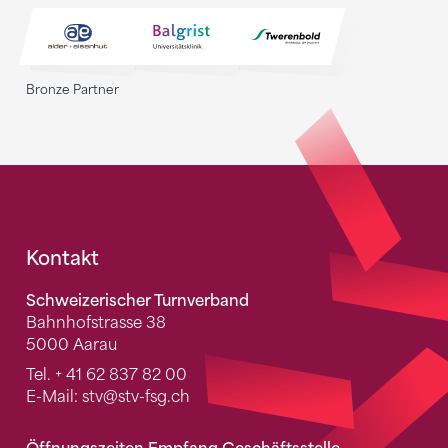
Bronze Partner
Fusszeile
Kontakt
Schweizerischer Turnverband
Bahnhofstrasse 38
5000 Aarau
Tel.
+ 41 62 837 82 00
E-Mail:
stv
@stv-fsg.ch