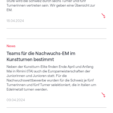
Stufe wird die Schweiz durch sechs Turner und fünf
Turnerinnen vertreten sein. Wir geben eine Übersicht zur
EM.
18.04.2024
News
Teams für die Nachwuchs-EM im Kunstturnen besti
Teams für die Nachwuchs-EM im
Kunstturnen bestimmt
Neben der Kunstturn-Elite finden Ende April und Anfang
Mai in Rimini (ITA) auch die Europameisterschaften der
Juniorinnen und Junioren statt. Für die
Nachwuchswettbewerbe wurden für die Schweiz je fünf
Turnerinnen und fünf Turner selektioniert, die in Italien um
Edelmetall turnen werden.
09.04.2024