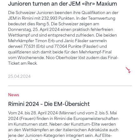
Junioren turnen an der JEM «ihr» Maxium
Die Schweizer Junioren beenden ihre Qualifikation an der
JEM in Rimini mit 232,993 Punkten. In der Teamwertung
bedeutet dies Rang 5. Die Schweizer zeigen am
Donnerstag, 25. April 2024 einen praktisch fehlerfreien
Wettkampf und sind entsprechend zufrieden. Die beiden
Mehrkämpfer Timon Erb und Janic Fässler sammeln
derweil 77,631 (Erb) und 77,064 Punkte (Fässler) und
qualifizieren sich damit beide für den Mehrkampf-Final
vom Wochenende. Nico Oberholzer löst zudem das Final-
Ticket am Reck.
25.04.2024
News
Rimini 2024 – Die EM-Übersicht
Rimini 2024 – Die EM-Übersicht
Vom 24. bis 28. April 2024 (Männer) und vom 2. bis 5. Mai
2024 (Frauen) finden in Rimini die Europameisterschaften
im Kunstturnen statt. Neben der Kunstturn-Elite werden
an den Wettkämpfen an der italienischen Adriaküste auch
jene der Junioren-Kategorien integriert sein. Auf Elite-