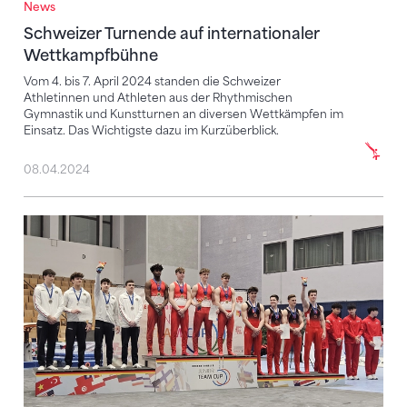
News
Schweizer Turnende auf internationaler Wettkampf
Schweizer Turnende auf internationaler
Wettkampfbühne
Vom 4. bis 7. April 2024 standen die Schweizer
Athletinnen und Athleten aus der Rhythmischen
Gymnastik und Kunstturnen an diversen Wettkämpfen im
Einsatz. Das Wichtigste dazu im Kurzüberblick.
08.04.2024
Schweizer Junioren-Team auf Rang 3 – vier Einzelmed