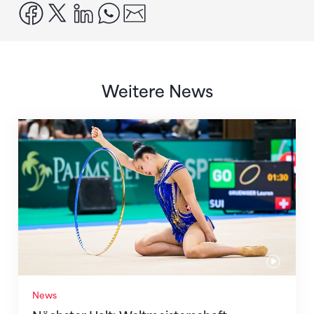
facebook
x
linkedin
whatsapp
email
Weitere News
Nächster Halt: Weltmeisterschaft
News