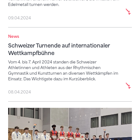
Edelmetall turnen werden.
09.04.2024
News
Schweizer Turnende auf internationaler Wettkampf
Schweizer Turnende auf internationaler
Wettkampfbühne
Vom 4. bis 7. April 2024 standen die Schweizer
Athletinnen und Athleten aus der Rhythmischen
Gymnastik und Kunstturnen an diversen Wettkämpfen im
Einsatz. Das Wichtigste dazu im Kurzüberblick.
08.04.2024
Schweizer Junioren-Team auf Rang 3 – vier Einzelmed