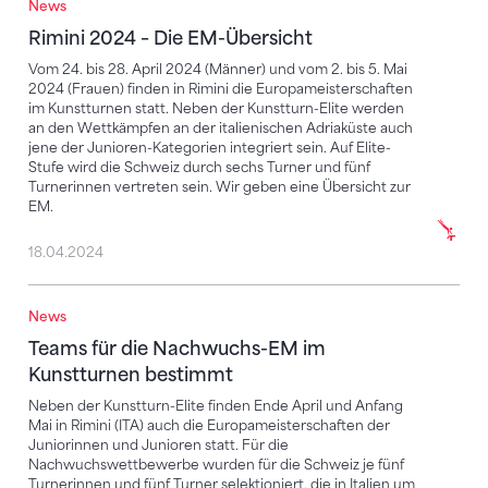
News
Rimini 2024 – Die EM-Übersicht
Rimini 2024 – Die EM-Übersicht
Vom 24. bis 28. April 2024 (Männer) und vom 2. bis 5. Mai
2024 (Frauen) finden in Rimini die Europameisterschaften
im Kunstturnen statt. Neben der Kunstturn-Elite werden
an den Wettkämpfen an der italienischen Adriaküste auch
jene der Junioren-Kategorien integriert sein. Auf Elite-
Stufe wird die Schweiz durch sechs Turner und fünf
Turnerinnen vertreten sein. Wir geben eine Übersicht zur
EM.
18.04.2024
News
Teams für die Nachwuchs-EM im Kunstturnen besti
Teams für die Nachwuchs-EM im
Kunstturnen bestimmt
Neben der Kunstturn-Elite finden Ende April und Anfang
Mai in Rimini (ITA) auch die Europameisterschaften der
Juniorinnen und Junioren statt. Für die
Nachwuchswettbewerbe wurden für die Schweiz je fünf
Turnerinnen und fünf Turner selektioniert, die in Italien um