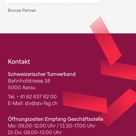
Bronze Partner
Fusszeile
Kontakt
Schweizerischer Turnverband
Bahnhofstrasse 38
5000 Aarau
Tel.
+ 41 62 837 82 00
E-Mail:
stv
@stv-fsg.ch
Öffnungszeiten Empfang Geschäftsstelle
Mo: 08.00–12.00 Uhr / 13.30–17.00 Uhr
Di-Do: 08.00–13.00 Uhr