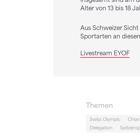
Insgesamt sind am d
Alter von 13 bis 18 J
Aus Schweizer Sicht 
Sportarten an diese
Livestream EYOF
Themen
Swiss Olympic
Chiar
Delegation
Spitzens