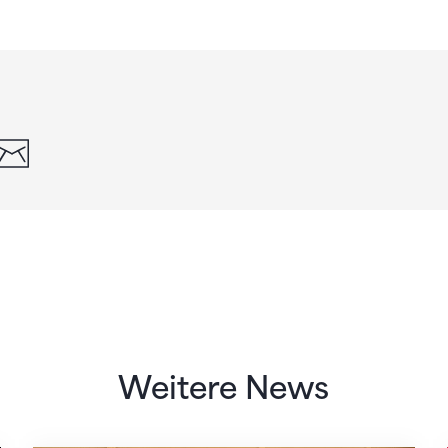
din
whatsapp
email
Weitere News