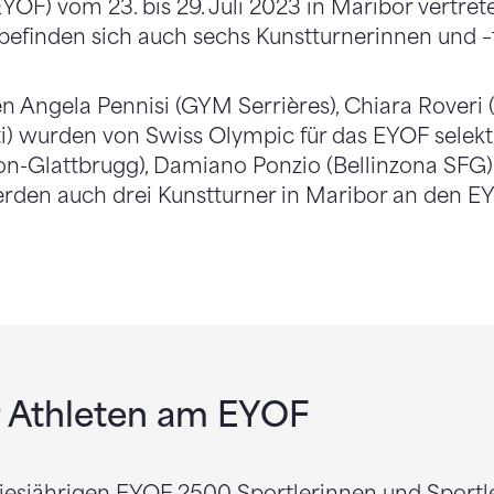
YOF) vom 23. bis 29. Juli 2023 in Maribor vertret
befinden sich auch sechs Kunstturnerinnen und –
en Angela Pennisi (GYM Serrières), Chiara Roveri
i) wurden von Swiss Olympic für das EYOF selekt
on-Glattbrugg), Damiano Ponzio (Bellinzona SFG)
rden auch drei Kunstturner in Maribor an den 
r Athleten am EYOF