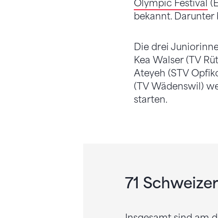
Olympic Festival
(E
bekannt. Darunter 
Die drei Juniorinn
Kea Walser (TV Rüt
Ateyeh (STV Opfik
(TV Wädenswil) we
starten.
71 Schweize