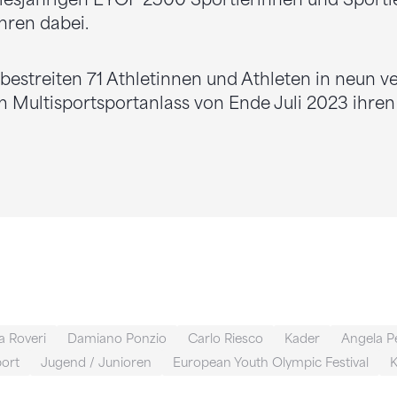
iesjährigen EYOF 2500 Sportlerinnen und Sportl
ahren dabei.
bestreiten 71 Athletinnen und Athleten in neun 
m Multisportsportanlass von Ende Juli 2023 ihre
a Roveri
Damiano Ponzio
Carlo Riesco
Kader
Angela P
port
Jugend / Junioren
European Youth Olympic Festival
K