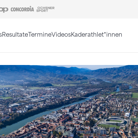
Coop
Concordia
Ochsner Sport
s
Resultate
Termine
Videos
Kaderathlet*innen
tigt. Alternativ können Sie die Sitemap ohne Jav