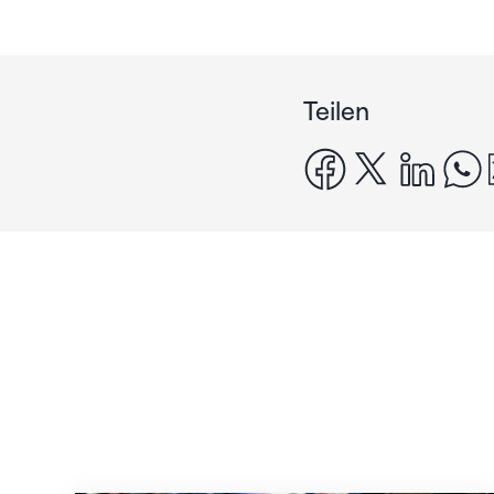
Teilen
facebook
x
linke