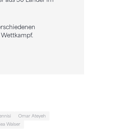
er aus 50 Länder im
verschiedenen
n Wettkampf.
ennisi
Omar Ateyeh
ea Walser