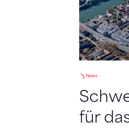
News
Schwe
für d