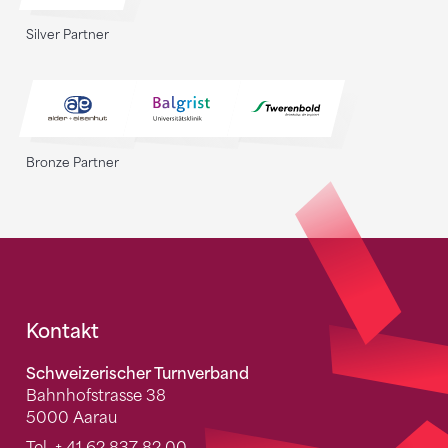
Silver Partner
Bronze Partner
Fusszeile
Kontakt
Schweizerischer Turnverband
Bahnhofstrasse 38
5000 Aarau
Tel.
+ 41 62 837 82 00