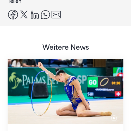
Teilen
facebook
x
linkedin
whatsapp
email
Weitere News
Nächster Halt: Weltmeisterschaft