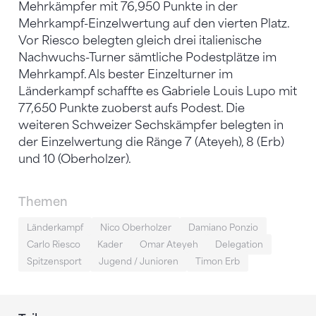
Mehrkämpfer mit 76,950 Punkte in der
Mehrkampf-Einzelwertung auf den vierten Platz.
Vor Riesco belegten gleich drei italienische
Nachwuchs-Turner sämtliche Podestplätze im
Mehrkampf. Als bester Einzelturner im
Länderkampf schaffte es Gabriele Louis Lupo mit
77,650 Punkte zuoberst aufs Podest. Die
weiteren Schweizer Sechskämpfer belegten in
der Einzelwertung die Ränge 7 (Ateyeh), 8 (Erb)
und 10 (Oberholzer).
Themen
Länderkampf
Nico Oberholzer
Damiano Ponzio
Carlo Riesco
Kader
Omar Ateyeh
Delegation
Spitzensport
Jugend / Junioren
Timon Erb