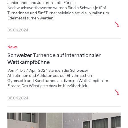
Juniorinnen und Junioren statt. Für die
Nachwuchswettbewerbe wurden für die Schweiz je fünf
Turnerinnen und fünf Turner selektioniert, die in Italien um
Edelmetall turnen werden.
09.04.2024
News
Schweizer Turnende auf internationaler Wettkampf
Schweizer Turnende auf internationaler
Wettkampfbühne
Vom 4. bis 7. April 2024 standen die Schweizer
Athletinnen und Athleten aus der Rhythmischen
Gymnastik und Kunstturnen an diversen Wettkämpfen im
Einsatz. Das Wichtigste dazu im Kurzüberblick.
08.04.2024
Schweizer Junioren-Team auf Rang 3 – vier Einzelmed