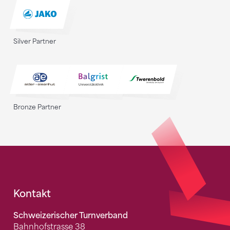
Silver Partner
Bronze Partner
Fusszeile
Kontakt
Schweizerischer Turnverband
Bahnhofstrasse 38