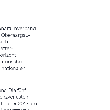
tonaltumverband
d, Oberaargau-
sich
etter-
Horizont
satorische
 nationalen
s. Die fünf
tenzverlusten
erte aber 2013 am