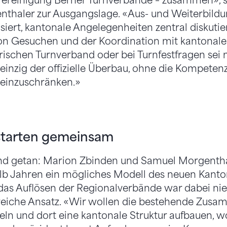
Vereinigung Berner Turnverbände – zusammen», 
thaler zur Ausgangslage. «Aus- und Weiterbild
ert, kantonale Angelegenheiten zentral diskutier
on Gesuchen und der Koordination mit kantonale
ischen Turnverband oder bei Turnfestfragen sei
 einzig der offizielle Überbau, ohne die Kompeten
einzuschränken.»
 starten gemeinsam
und getan: Marion Zbinden und Samuel Morgentha
b Jahren ein mögliches Modell des neuen Kanto
das Auflösen der Regionalverbände war dabei nie
lgreiche Ansatz. «Wir wollen die bestehende Zus
ln und dort eine kantonale Struktur aufbauen, wo 