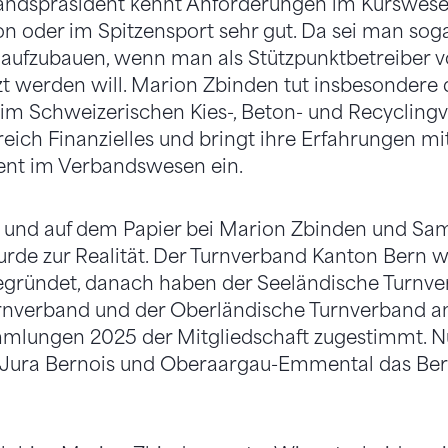
andspräsident kennt Anforderungen im Kurswesen
n oder im Spitzensport sehr gut. Da sei man sogar
r aufzubauen, wenn man als Stützpunktbetreiber 
t werden will. Marion Zbinden tut insbesondere d
eim Schweizerischen Kies-, Beton- und Recycling
greich Finanzielles und bringt ihre Erfahrungen mi
t im Verbandswesen ein.
 und auf dem Papier bei Marion Zbinden und Sa
 wurde zur Realität. Der Turnverband Kanton Bern 
ründet, danach haben der Seeländische Turnver
rnverband und der Oberländische Turnverband an
mlungen 2025 der Mitgliedschaft zugestimmt. Nu
 Jura Bernois und Oberaargau-Emmental das Ber