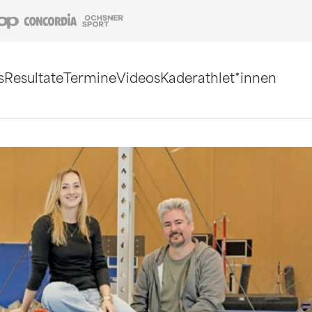
Coop
Concordia
Ochsner Sport
s
Resultate
Termine
Videos
Kaderathlet*innen
tigt. Alternativ können Sie die Sitemap ohne Jav