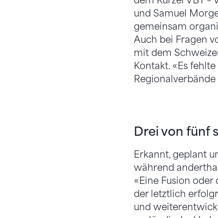
dem Kürzel VBT – 
und Samuel Morgen
gemeinsam organisi
Auch bei Fragen v
mit dem Schweizer
Kontakt. «Es fehlte
Regionalverbände 
Drei von fünf
Erkannt, geplant 
während anderthal
«Eine Fusion oder 
der letztlich erfo
und weiterentwicke