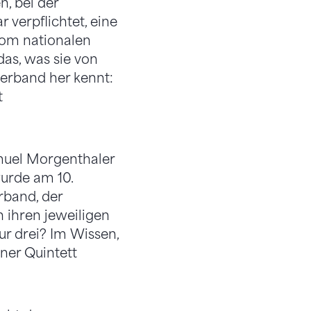
, bei der
 verpflichtet, eine
vom nationalen
as, was sie von
verband her kennt:
t
muel Morgenthaler
wurde am 10.
band, der
 ihren jeweiligen
r drei? Im Wissen,
ner Quintett