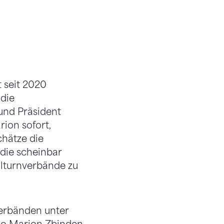
 seit 2020
die
nd Präsident
rion sofort,
chätze die
die scheinbar
lturnverbände zu
Verbänden unter