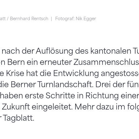
latt / Bernhard Rentsch
Fotograf: Nik Egger
 nach der Auflösung des kantonalen 
on Bern ein erneuter Zusammenschlus
e Krise hat die Entwicklung angestosse
e Berner Turnlandschaft. Drei der fün
aben erste Schritte in Richtung eine
ukunft eingeleitet. Mehr dazu im fol
 Tagblatt.