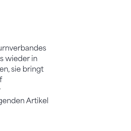
Turnverbandes
s wieder in
n, sie bringt
f
r
genden Artikel