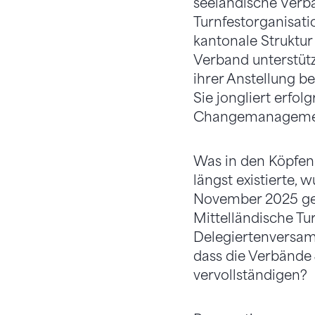
seeländische Verb
Turnfestorganisatio
kantonale Struktu
Verband unterstütz
ihrer Anstellung b
Sie jongliert erfol
Changemanagemen
Was in den Köpfen
längst existierte,
November 2025 geg
Mittelländische Tu
Delegiertenversam
dass die Verbände
vervollständigen?