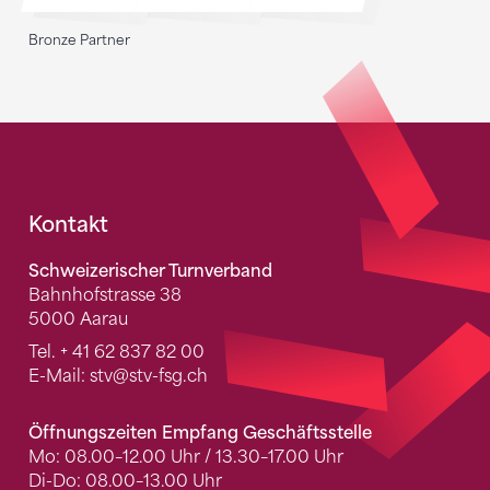
Bronze Partner
Fusszeile
Kontakt
Schweizerischer Turnverband
Bahnhofstrasse 38
5000 Aarau
Tel.
+ 41 62 837 82 00
E-Mail:
stv
@stv-fsg.ch
Öffnungszeiten Empfang Geschäftsstelle
Mo: 08.00–12.00 Uhr / 13.30–17.00 Uhr
Di-Do: 08.00–13.00 Uhr