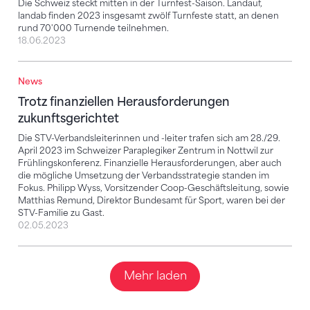
Die Schweiz steckt mitten in der Turnfest-Saison. Landauf,
landab finden 2023 insgesamt zwölf Turnfeste statt, an denen
rund 70'000 Turnende teilnehmen.
18.06.2023
News
Trotz finanziellen Herausforderungen zukunftsgerich
Trotz finanziellen Herausforderungen
zukunftsgerichtet
Die STV-Verbandsleiterinnen und -leiter trafen sich am 28./29.
April 2023 im Schweizer Paraplegiker Zentrum in Nottwil zur
Frühlingskonferenz. Finanzielle Herausforderungen, aber auch
die mögliche Umsetzung der Verbandsstrategie standen im
Fokus. Philipp Wyss, Vorsitzender Coop-Geschäftsleitung, sowie
Matthias Remund, Direktor Bundesamt für Sport, waren bei der
STV-Familie zu Gast.
02.05.2023
Mehr laden