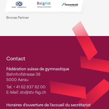
Bronze Partner
Fusszeile
Contact
Fédération suisse de gymnastique
Bahnhofstrasse 38
5000 Aarau
Tel.
+ 41 62 837 82 00
E-Mail:
stv
@stv-fsg.ch
Horaires d'ouverture de l'accueil du secrétariat