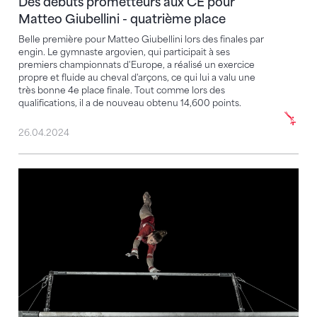
Des débuts prometteurs aux CE pour
Matteo Giubellini - quatrième place
Belle première pour Matteo Giubellini lors des finales par
engin. Le gymnaste argovien, qui participait à ses
premiers championnats d'Europe, a réalisé un exercice
propre et fluide au cheval d'arçons, ce qui lui a valu une
très bonne 4e place finale. Tout comme lors des
qualifications, il a de nouveau obtenu 14,600 points.
26.04.2024
Livia Schmid se retire du sport d'élite