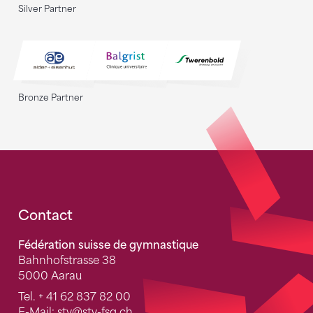
Silver Partner
Bronze Partner
Fusszeile
Contact
Fédération suisse de gymnastique
Bahnhofstrasse 38
5000 Aarau
Tel.
+ 41 62 837 82 00
E-Mail:
stv
@stv-fsg.ch