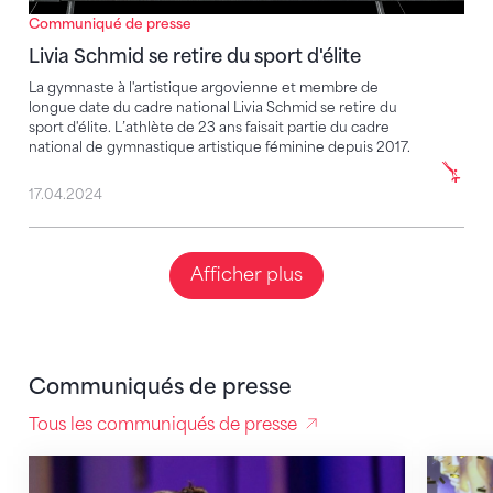
Communiqué de presse
Livia Schmid se retire du sport d'élite
La gymnaste à l'artistique argovienne et membre de
longue date du cadre national Livia Schmid se retire du
sport d'élite. L’athlète de 23 ans faisait partie du cadre
national de gymnastique artistique féminine depuis 2017.
17.04.2024
Afficher plus
Communiqués de presse
Tous les communiqués de presse
Une aventure intense touche à sa fin
Noe Sei