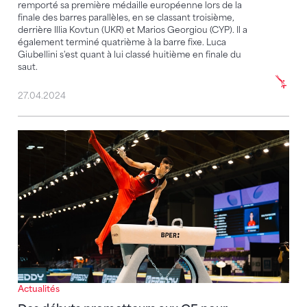
remporté sa première médaille européenne lors de la
finale des barres parallèles, en se classant troisième,
derrière Illia Kovtun (UKR) et Marios Georgiou (CYP). Il a
également terminé quatrième à la barre fixe. Luca
Giubellini s'est quant à lui classé huitième en finale du
saut.
27.04.2024
Des débuts prometteurs aux CE pour Matteo Giubelli
Actualités