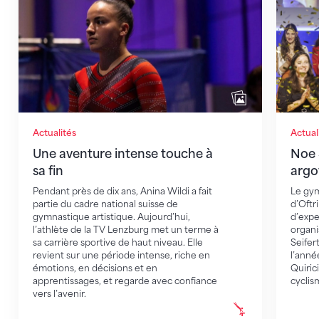
Actualités
Actual
Une aventure intense touche à
Noe S
sa fin
argo
Pendant près de dix ans, Anina Wildi a fait
Le gym
partie du cadre national suisse de
d’Oftri
gymnastique artistique. Aujourd’hui,
d’exper
l’athlète de la TV Lenzburg met un terme à
organi
sa carrière sportive de haut niveau. Elle
Seifert
revient sur une période intense, riche en
l’anné
émotions, en décisions et en
Quiric
apprentissages, et regarde avec confiance
cyclis
vers l’avenir.