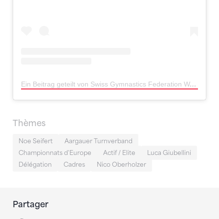
Ein Beitrag geteilt von Swiss Gymnastics Federation WAG / MAG (@swissgymnastics_wag.mag)
Thèmes
Noe Seifert
Aargauer Turnverband
Championnats d'Europe
Actif / Elite
Luca Giubellini
Délégation
Cadres
Nico Oberholzer
Partager