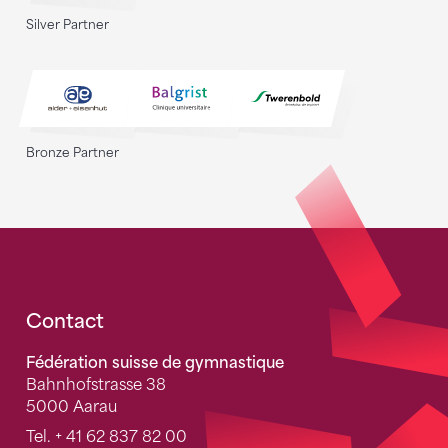
Silver Partner
Bronze Partner
Fusszeile
Contact
Fédération suisse de gymnastique
Bahnhofstrasse 38
5000 Aarau
Tel.
+ 41 62 837 82 00