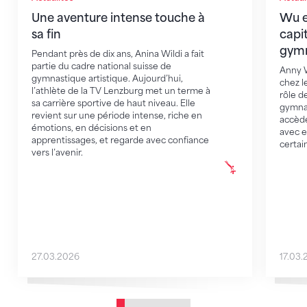
Une aventure intense touche à
Wu e
sa fin
capi
gymn
Pendant près de dix ans, Anina Wildi a fait
partie du cadre national suisse de
Anny W
gymnastique artistique. Aujourd’hui,
chez 
l’athlète de la TV Lenzburg met un terme à
rôle d
sa carrière sportive de haut niveau. Elle
gymnas
revient sur une période intense, riche en
accède
émotions, en décisions et en
avec e
apprentissages, et regarde avec confiance
certai
vers l’avenir.
27.03.2026
17.03.