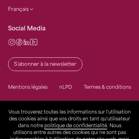
Français
Social Media
Instagram
Facebook
LinkedIn
Video Center
S'abonner à la newsletter
Mentions légales
nLPD
Termes & conditions
Vous trouverez toutes les informations sur l'utilisation
des cookies ainsi que vos droits en tant qu'utilisateur
dans notre
politique de confidentialité
. Nous
utilisons entre autres des cookies qui ne sont pas