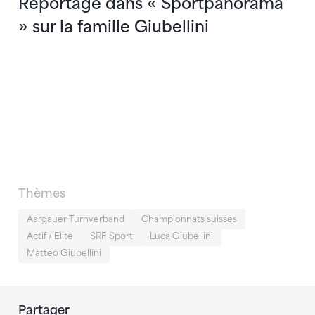
Reportage dans « Sportpanorama
» sur la famille Giubellini
Thèmes
Aargauer Turnverband
Championnats suisses
Actif / Elite
SRF Sport
Luca Giubellini
Matteo Giubellini
Partager