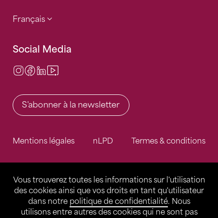
Français
Social Media
Instagram
Facebook
LinkedIn
Video Center
S'abonner à la newsletter
Mentions légales
nLPD
Termes & conditions
Vous trouverez toutes les informations sur l'utilisation
des cookies ainsi que vos droits en tant qu'utilisateur
dans notre
politique de confidentialité
. Nous
utilisons entre autres des cookies qui ne sont pas