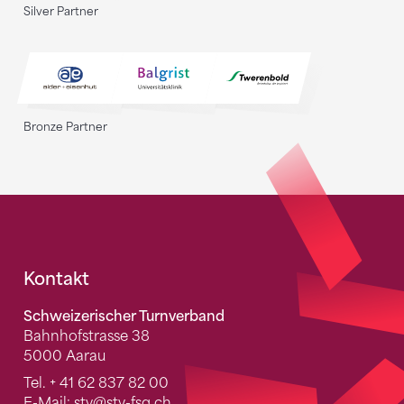
Silver Partner
Bronze Partner
Fusszeile
Kontakt
Schweizerischer Turnverband
Bahnhofstrasse 38
5000 Aarau
Tel.
+ 41 62 837 82 00
E-Mail:
stv
@stv-fsg.ch