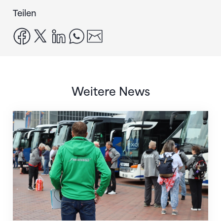
Teilen
facebook
x
linkedin
whatsapp
email
Weitere News
Twerenbold wird offizieller Reisepartner des STV