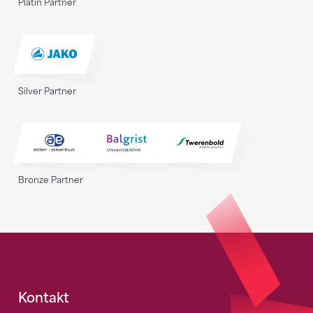
Platin Partner
Silver Partner
Bronze Partner
Fusszeile
Kontakt