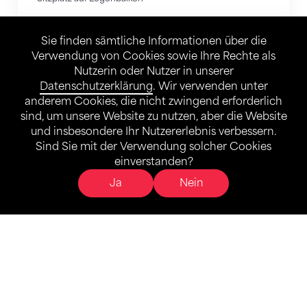
Logen
Sie finden sämtliche Informationen über die
Verwendung von Cookies sowie Ihre Rechte als
Nutzerin oder Nutzer in unserer
Datenschutzerklärung
. Wir verwenden unter
anderem Cookies, die nicht zwingend erforderlich
sind, um unsere Website zu nutzen, aber die Website
und insbesondere Ihr Nutzererlebnis verbessern.
Sind Sie mit der Verwendung solcher Cookies
einverstanden?
Ja
Nein
Logen
Show, Konzert oder Sportveranstaltung – unsere Logen
können je nach Verfügbarkeit zu allen öffentlichen
Veranstaltungen als Package gebucht werden.
Das Package beinhaltet:
- Eventtickets für 12 Personen
- Separater VIP-Eingang
- Parkservice für 4 Fahrzeuge (Valet-Parking)
- Getränke aus dem Kühlschrank sowie Kaffee und Tee