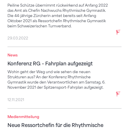
Peiline Schütze übernimmt rückwirkend auf Anfang 2022
das Amt als Chefin Nachwuchs Rhythmische Gymnastik.
Die 44-jährige Zürcherin amtet bereits seit Anfang
Oktober 2021 als Ressortchefin Rhythmische Gymnastik
beim Schweizerischen Turnverband.
29.03.2022
News
Konferenz RG – Fahrplan aufgezeigt
Konferenz RG – Fahrplan aufgezeigt
Wohin geht der Weg und wie sehen die neuen
Strukturen aus? An der Konferenz Rhythmische
Gymnastik wurde den Verantwortlichen am Samstag, 6.
November 2021 der Spitzensport-Fahrplan aufgezeigt.
12.11.2021
Medienmitteilung
Neue Ressortchefin für die Rhythmische Gymnastik
Neue Ressortchefin für die Rhythmische