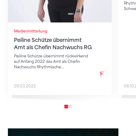
Rhyth
Schwe
Medienmitteilung
Peiline Schütze übernimmt
Amt als Chefin Nachwuchs RG
Peiline Schütze übernimmt rückwirkend
auf Anfang 2022 das Amt als Chefin
Nachwuchs Rhythmische…
29.03.2022
08.10.