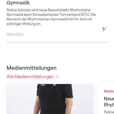
Gymnastik
Peiline Schütze wird neue Ressortchefin Rhythmische
Gymnastik beim Schweizerischen Turnverband (STV). Die
Kennerin der Rhythmischen Gymnastik tritt ihr Amt mit
sofortiger Wirkung an.
08.10.2021
Medienmitteilungen
Alle Medienmitteilungen
Peiline Schütze übernimmt Amt als Chefin Nachwuc
Neue Re
Medie
Neue
Rhyt
Peilin