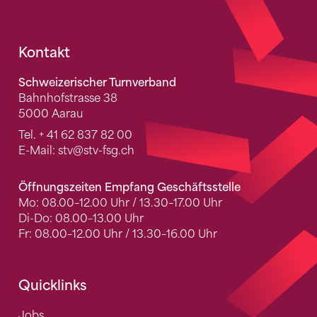
Fusszeile
Kontakt
Schweizerischer Turnverband
Bahnhofstrasse 38
5000 Aarau
Tel.
+ 41 62 837 82 00
E-Mail:
stv
@stv-fsg.ch
Öffnungszeiten Empfang Geschäftsstelle
Mo: 08.00–12.00 Uhr / 13.30–17.00 Uhr
Di-Do: 08.00–13.00 Uhr
Fr: 08.00–12.00 Uhr / 13.30–16.00 Uhr
Quicklinks
Jobs