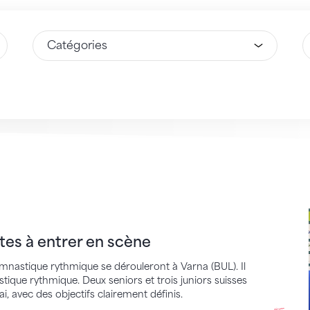
Sélectionnez une option
S
 entrer en scène
êtes à entrer en scène
nastique rythmique se dérouleront à Varna (BUL). Il
stique rythmique. Deux seniors et trois juniors suisses
i, avec des objectifs clairement définis.