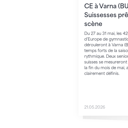
CE à Varna (BUL
Suissesses prê
scène
Du 27 au 31 mai, les 
d’Europe de gymnasti
dérouleront à Varna (BUL
temps forts de la sais
rythmique. Deux seniors
suisses se mesureront 
la fin du mois de mai, 
clairement définis.
21.05.2026