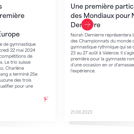
s
Une première partic
première
des Mondiaux pour 
Demierre
Last Slide
Europe
Norah Demierre représentera la
des Championnats du monde 
e de gymnastique
gymnastique rythmique qui se 
credi 22 mai 2024
23 au 27 août à Valence. Il s’agi
 compétitions de
première pour la gymnaste ro
es. Le trio suisse
d’une occasion en or d’amasse
o, Charlène
l’expérience.
sang a terminé 25e
ucune des trois
ualifier pour une
21.08.2023