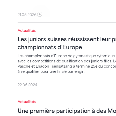
21.05.2026
Actualités
Les juniors suisses réussissent leur prem
Les juniors suisses réussissent leur 
championnats d’Europe
Les championnats d'Europe de gymnastique rythmique 
avec les compétitions de qualification des juniors filles
Pasche et Lhadon Tsensatsang a terminé 25e du concour
à se qualifier pour une finale par engin.
22.05.2024
Une première participation à des Mondi
Actualités
Une première participation à des M