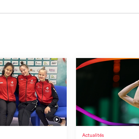
les Suissesses prêtes à entrer en scène
Les juniors suisses r
Actualités