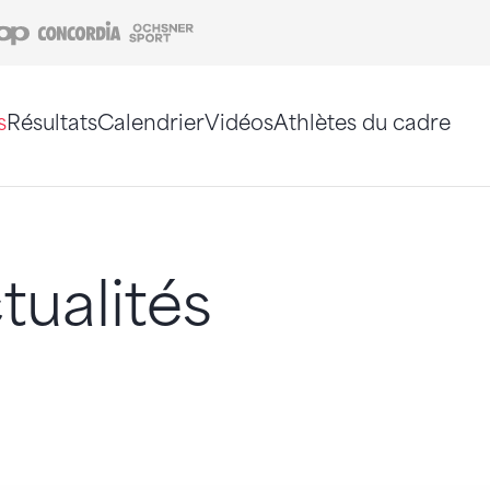
Coop
Concordia
Ochsner Sport
s
Résultats
Calendrier
Vidéos
Athlètes du cadre
e. Vous pouvez également utiliser le plan du site 
tualités