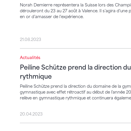
Norah Demierre représentera la Suisse lors des Champ
dérouleront du 23 au 27 août à Valence. Il s’agira d’un
en or d’amasser de l’expérience.
21.08.2023
Peiline Schütze prend la direction du d
Actualités
Peiline Schütze prend la direction 
rythmique
Peiline Schütze prend la direction du domaine de la gym
gymnastique avec effet rétroactif au début de l'année 20
relève en gymnastique rythmique et continuera égalemen
20.04.2023