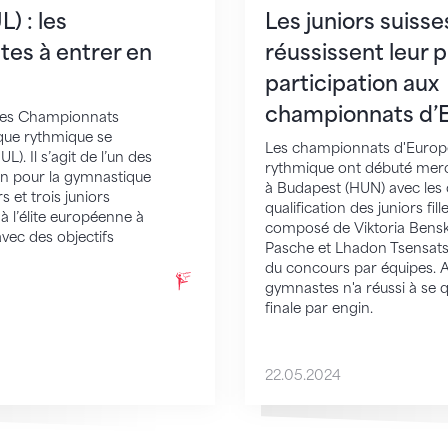
) : les
Les juniors suisse
tes à entrer en
réussissent leur 
participation aux
championnats d’
42es Championnats
que rythmique se
Les championnats d'Europ
). Il s’agit de l’un des
rythmique ont débuté mer
on pour la gymnastique
à Budapest (HUN) avec les
 et trois juniors
qualification des juniors fill
à l’élite européenne à
composé de Viktoria Bensk
avec des objectifs
Pasche et Lhadon Tsensat
du concours par équipes. A
gymnastes n'a réussi à se q
finale par engin.
22.05.2024