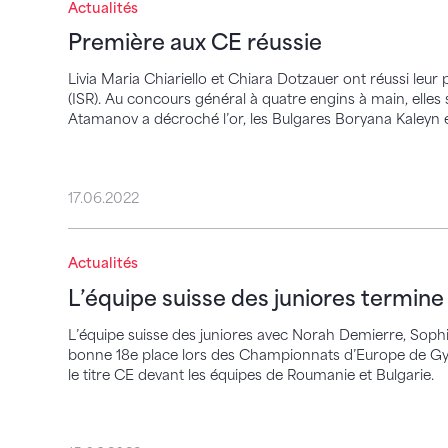
Première aux CE réussie
Actualités
Première aux CE réussie
Livia Maria Chiariello et Chiara Dotzauer ont réussi leu
(ISR). Au concours général à quatre engins à main, elles 
Atamanov a décroché l’or, les Bulgares Boryana Kaleyn et 
17.06.2022
L’équipe suisse des juniores termine au 1
Actualités
L’équipe suisse des juniores termine
L’équipe suisse des juniores avec Norah Demierre, Sophia
bonne 18e place lors des Championnats d’Europe de Gym
le titre CE devant les équipes de Roumanie et Bulgarie.