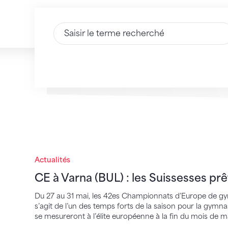
Saisir du texte
CE à Varna (BUL) : les Suissesses prêtes à
Actualités
CE à Varna (BUL) : les Suissesses pr
Du 27 au 31 mai, les 42es Championnats d’Europe de gym
s’agit de l’un des temps forts de la saison pour la gymna
se mesureront à l’élite européenne à la fin du mois de ma