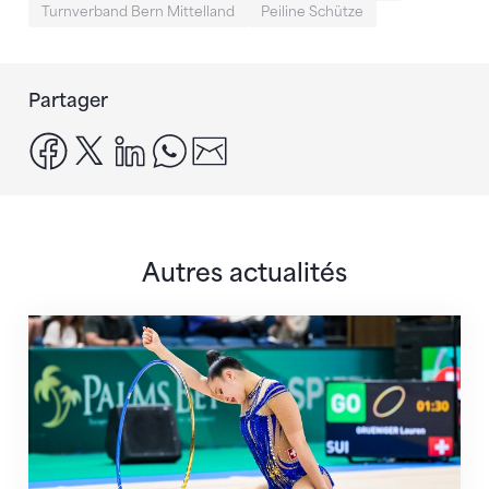
Turnverband Bern Mittelland
Peiline Schütze
Partager
facebook
x
linkedin
whatsapp
email
Autres actualités
Prochaine étape : les Championnats du monde