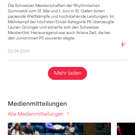
Die Schweizer Meisterschaften der Rhythmischen
Gymnastik vom 31. Mai und 1. Juni in St. Gallen boten
packende Wettkämpfe und hochstehende Leistungen. Im
Mehrkampf der höchsten Einzel-Kategorie P6 überzeugte
Lauren Grüniger und sicherte sich den Schweizer
Meistertitel. Herausragend war auch Ariana Dell, die bei
den Juniorinnen P5 souverän siegte.
02.06.2025
Mehr laden
Medienmitteilungen
Alle Medienmitteilungen
Lauren Grüniger für WM selektioniert
Lauren 