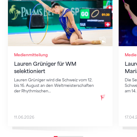
Medienmitteilung
Medie
Lauren Grüniger für WM
Laur
selektioniert
Mari
Lauren Grüniger wird die Schweiz vom 12.
Die Se
bis 16. August an den Weltmeisterschaften
Schwei
der Rhythmischen…
am 14. 
11.06.2026
17.04.