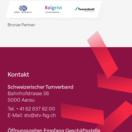
Bronze Partner
Fusszeile
Kontakt
Schweizerischer Turnverband
Bahnhofstrasse 38
5000 Aarau
Tel.
+ 41 62 837 82 00
E-Mail:
stv
@stv-fsg.ch
Öffnungszeiten Empfang Geschäftsstelle