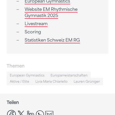
European Gymnastics
Website EM Rhythmische
Gymnastik 2025
Livestream
Scoring
Statistiken Schweiz EM RG
Themen
European Gymnastics
Europameisterschaften
Aktive / Elite
Livia Maria Chiariello
Lauren Grüniger
Teilen
facebook
x
linkedin
whatsapp
email