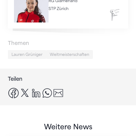
RG Glarnerland
STP Zürich
Rhythmisch
Themen
Lauren Grüniger
Weltmeisterschaften
Teilen
facebook
x
linkedin
whatsapp
email
Weitere News