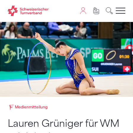
Zum Inhalt springen
Zur Sitemap navigieren
Zum Navigieren dieser Seite wird JavaScript benötigt. A
Medienmitteilung
Lauren Grüniger für WM