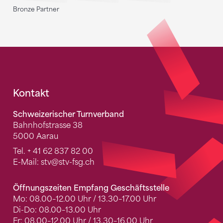
Bronze Partner
Fusszeile
Kontakt
Schweizerischer Turnverband
Bahnhofstrasse 38
5000 Aarau
Tel.
+ 41 62 837 82 00
E-Mail:
stv
@stv-fsg.ch
Öffnungszeiten Empfang Geschäftsstelle
Mo: 08.00–12.00 Uhr / 13.30–17.00 Uhr
Di-Do: 08.00–13.00 Uhr
Fr: 08.00–12.00 Uhr / 13.30–16.00 Uhr