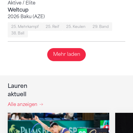
Aktive / Elite
Weltcup
2026 Baku (AZE)
25. Mehrkampf
25. Reif
25. Keulen
29. Band
38. Ball
Mehr laden
Lauren
aktuell
Alle anzeigen
Nächster Halt: Weltmeisterschaft
Starke 