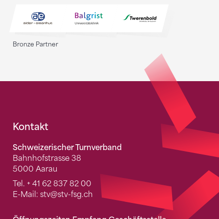
Bronze Partner
Fusszeile
Kontakt
Schweizerischer Turnverband
Bahnhofstrasse 38
5000 Aarau
Tel.
+ 41 62 837 82 00
E-Mail:
stv
@stv-fsg.ch