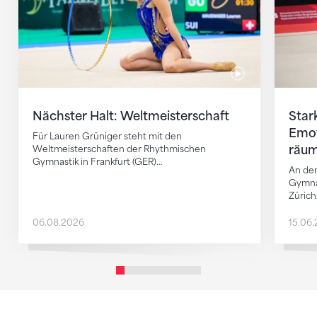
Nächster Halt: Weltmeisterschaft
Star
Emot
Für Lauren Grüniger steht mit den
räum
Weltmeisterschaften der Rhythmischen
Gymnastik in Frankfurt (GER)…
An de
Gymnas
Züric
06.08.2026
15.06