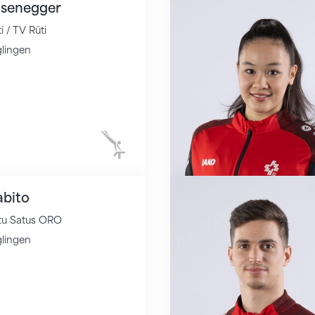
isenegger
i / TV Rüti
lingen
Kunstturnen
bito
tu Satus ORO
lingen