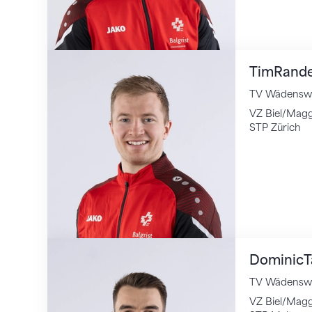
Tim
Rand
TV Wädenswi
VZ Biel/Magg
STP Zürich
Dominic
T
TV Wädenswi
VZ Biel/Magg