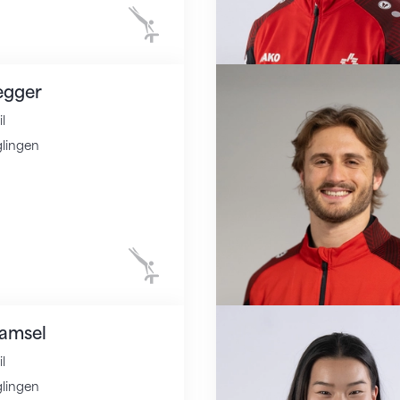
Kunstturnen
egger
l
lingen
Kunstturnen
amsel
l
lingen