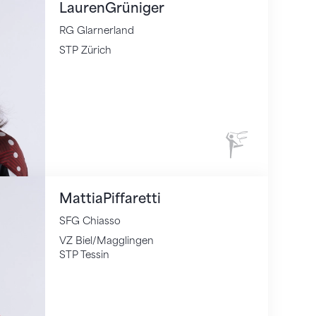
Lauren
Grüniger
RG Glarnerland
STP Zürich
Rhythmische 
Mattia
Piffaretti
SFG Chiasso
VZ Biel/Magglingen
STP Tessin