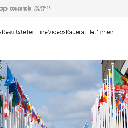
Coop
Concordia
Ochsner Sport
s
Resultate
Termine
Videos
Kaderathlet*innen
tigt. Alternativ können Sie die Sitemap ohne Jav