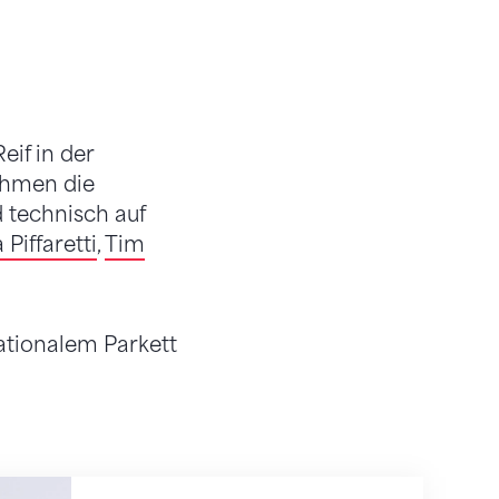
n
eif in der
ehmen die
d technisch auf
 Piffaretti
,
Tim
nationalem Parkett