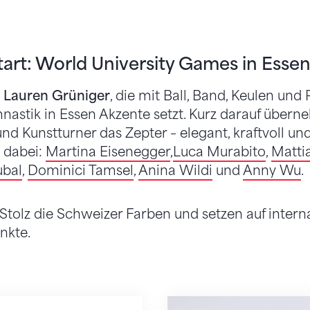
art: World University Games in Esse
t
Lauren Grüniger
, die mit Ball, Band, Keulen und R
astik in Essen Akzente setzt. Kurz darauf übern
nd Kunstturner das Zepter – elegant, kraftvoll un
 dabei:
Martina Eisenegger
,
Luca Murabito
,
Mattia
ubal
,
Dominici Tamsel
,
Anina Wildi
und
Anny Wu
.
t Stolz die Schweizer Farben und setzen auf inter
nkte.