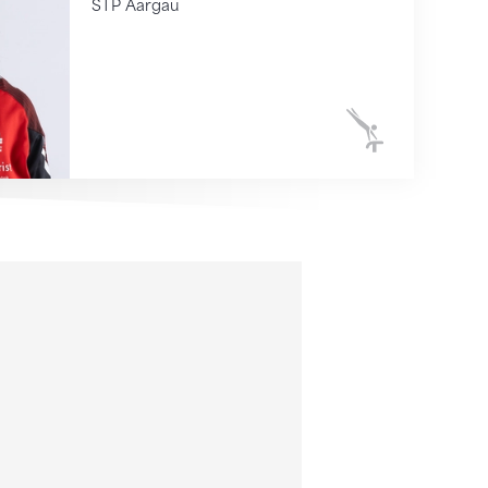
STP Aargau
Kunstturnen