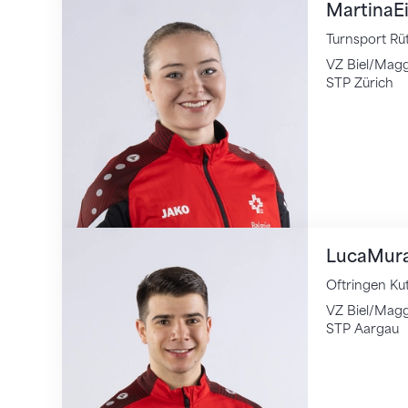
Martina
E
Turnsport Rüt
VZ Biel/Magg
STP Zürich
Luca
Mura
Oftringen Ku
VZ Biel/Magg
STP Aargau