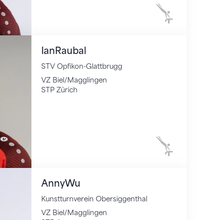
Kunstturnen
Ian
Raubal
STV Opfikon-Glattbrugg
VZ Biel/Magglingen
STP Zürich
Kunstturnen
Anny
Wu
Kunstturnverein Obersiggenthal
VZ Biel/Magglingen