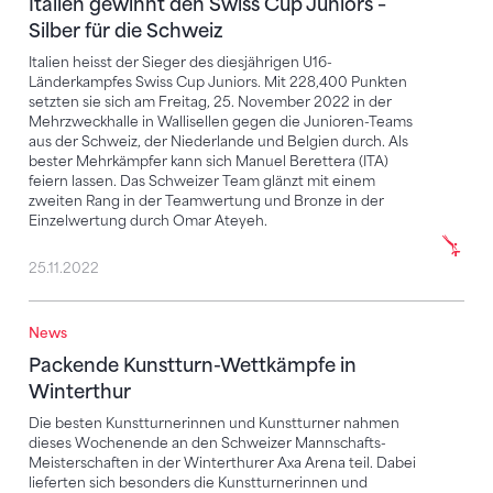
Italien gewinnt den Swiss Cup Juniors –
Silber für die Schweiz
Italien heisst der Sieger des diesjährigen U16-
Länderkampfes Swiss Cup Juniors. Mit 228,400 Punkten
setzten sie sich am Freitag, 25. November 2022 in der
Mehrzweckhalle in Wallisellen gegen die Junioren-Teams
aus der Schweiz, der Niederlande und Belgien durch. Als
bester Mehrkämpfer kann sich Manuel Berettera (ITA)
feiern lassen. Das Schweizer Team glänzt mit einem
zweiten Rang in der Teamwertung und Bronze in der
Einzelwertung durch Omar Ateyeh.
25.11.2022
News
Packende Kunstturn-Wettkämpfe in Winterthur
Packende Kunstturn-Wettkämpfe in
Winterthur
Die besten Kunstturnerinnen und Kunstturner nahmen
dieses Wochenende an den Schweizer Mannschafts-
Meisterschaften in der Winterthurer Axa Arena teil. Dabei
lieferten sich besonders die Kunstturnerinnen und