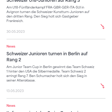
Schweizer U18-Junioren auf Rang 3
Am U18-Fünfländerkampf FRA-GBR-GER-ITA-SUI in
Avignon turnen die Schweizer Kunstturn-Junioren auf
den dritten Rang. Den Sieg holt sich Gastgeber
Frankreich.
30.05.2023
News
Schweizer Junioren turnen in Berlin auf Rang 2
Schweizer Junioren turnen in Berlin auf
Rang 2
Am Junior Team Cup in Berlin gewinnt das Team Schweiz
1 hinter den USA die Silbermedaille. Team Schweiz 2
erringt Rang 7. Ben Schumacher holt sich den Sieg in
seiner Altersklasse.
13.05.2023
News
Italien gewinnt den Swiss Cup Juniors – Silber für d