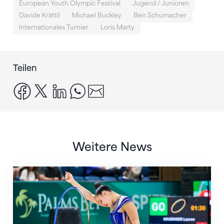
European Youth Olympic Festival
Jugend / Junioren
Davide Krättli
Michael Buckley
Ben Schumacher
Internationales Turnier
Loris Marty
Teilen
facebook
x
linkedin
whatsapp
email
Weitere News
Nächster Halt: Weltmeisterschaft