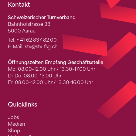
Fusszeile
Kontakt
Schweizerischer Turnverband
Bahnhofstrasse 38
5000 Aarau
Tel.
+ 41 62 837 82 00
E-Mail:
stv
@stv-fsg.ch
Öffnungszeiten Empfang Geschäftsstelle
Mo: 08.00–12.00 Uhr / 13.30–17.00 Uhr
Di-Do: 08.00–13.00 Uhr
Fr: 08.00–12.00 Uhr / 13.30–16.00 Uhr
Quicklinks
Jobs
Medien
Shop