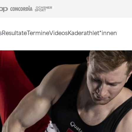
Coop
Concordia
Ochsner Sport
s
Resultate
Termine
Videos
Kaderathlet*innen
tigt. Alternativ können Sie die Sitemap ohne Jav