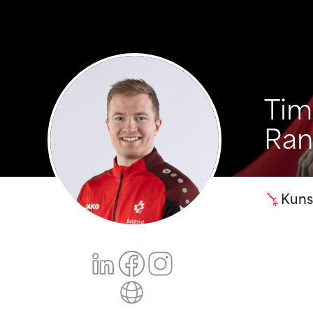
Tim
Ran
Kuns
Tim Randegger
Tim Randegger
tim_randegger
Tim Randegger