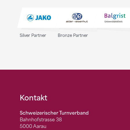
Silver Partner
Bronze Partner
Fusszeile
Kontakt
Schweizerischer Turnverband
Bahnhofstrasse 38
5000 Aarau