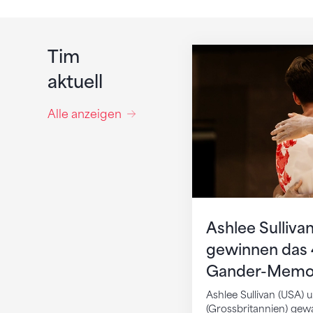
Ashlee Sullivan u
Tim
aktuell
Alle anzeigen
Ashlee Sulliva
gewinnen das 4
Gander-Memori
Ashlee Sullivan (USA) 
(Grossbritannien) g