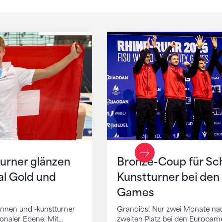
emorial in Morges
 glänzen weiter – mit einmal Gold und zweimal S
Bronze-Coup für Schweiz
Vorheriger Slide
urner glänzen
Bronze-Coup für Sc
al Gold und
Kunstturner bei den 
Games
innen und -kunstturner
Grandios! Nur zwei Monate na
ionaler Ebene: Mit…
zweiten Platz bei den Europam