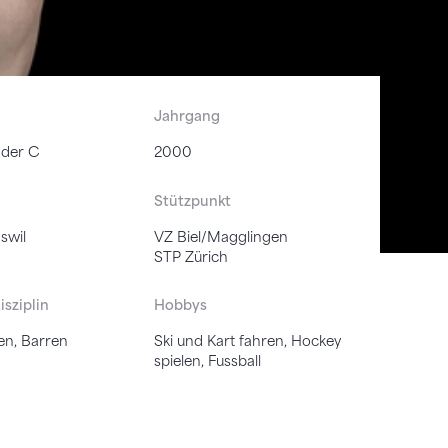
Jahrgang
ader C
2000
Stützpunkt
swil
VZ Biel/Magglingen
STP Zürich
isziplin
Hobbys
en, Barren
Ski und Kart fahren, Hockey
spielen, Fussball