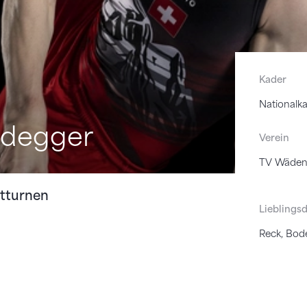
Kader
Nationalk
degger
Verein
TV Wäden
tturnen
Lieblingsd
Reck, Bod