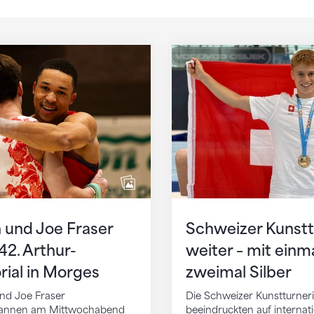
nd Joe Fraser gewinnen das 42. Arthur-Gander-M
Schweizer Kunstturner
n und Joe Fraser
Schweizer Kunstt
2. Arthur-
weiter – mit einm
al in Morges
zweimal Silber
und Joe Fraser
Die Schweizer Kunstturner
ewannen am Mittwochabend
beeindruckten auf internat