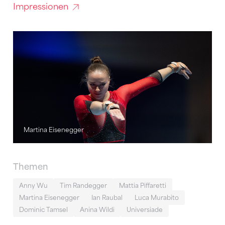
Impressionen
Martina Eisenegger
Themen
Anny Wu
Tim Randegger
Mattia Piffaretti
Martina Eisenegger
Ian Raubal
Luca Murabito
Dominic Tamsel
Anina Wildi
Universiade