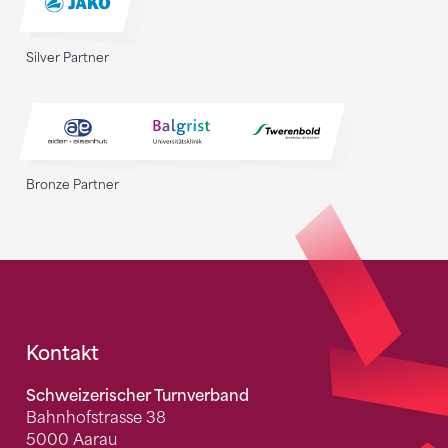
Silver Partner
Bronze Partner
Fusszeile
Kontakt
Schweizerischer Turnverband
Bahnhofstrasse 38
5000 Aarau