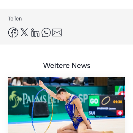
Teilen
facebook
x
linkedin
whatsapp
email
Weitere News
Nächster Halt: Weltmeisterschaft