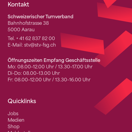
Fusszeile
Kontakt
Schweizerischer Turnverband
Bahnhofstrasse 38
5000 Aarau
Tel.
+ 41 62 837 82 00
E-Mail:
stv
@stv-fsg.ch
Öffnungszeiten Empfang Geschäftsstelle
Mo: 08.00–12.00 Uhr / 13.30–17.00 Uhr
Di-Do: 08.00–13.00 Uhr
Fr: 08.00–12.00 Uhr / 13.30–16.00 Uhr
Quicklinks
Jobs
Medien
Shop